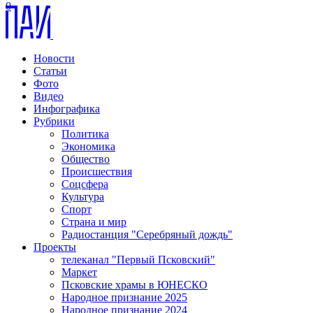
0
Новости
Статьи
Фото
Видео
Инфографика
Рубрики
Политика
Экономика
Общество
Происшествия
Соцсфера
Культура
Спорт
Страна и мир
Радиостанция "Серебряный дождь"
Проекты
телеканал "Первый Псковский"
Маркет
Псковские храмы в ЮНЕСКО
Народное признание 2025
Народное признание 2024