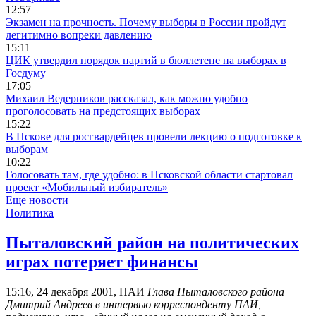
12:57
Экзамен на прочность. Почему выборы в России пройдут
легитимно вопреки давлению
15:11
ЦИК утвердил порядок партий в бюллетене на выборах в
Госдуму
17:05
Михаил Ведерников рассказал, как можно удобно
проголосовать на предстоящих выборах
15:22
В Пскове для росгвардейцев провели лекцию о подготовке к
выборам
10:22
Голосовать там, где удобно: в Псковской области стартовал
проект «Мобильный избиратель»
Еще новости
Политика
Пыталовский район на политических
играх потеряет финансы
15:16, 24 декабря 2001, ПАИ
Глава Пыталовского района
Дмитрий Андреев в интервью корреспонденту ПАИ,