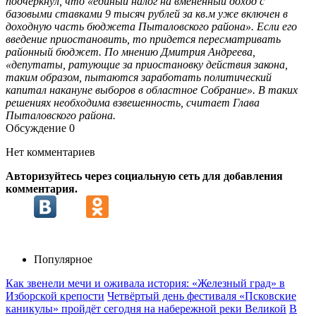
подчеркнул, что «единый налог на вмененный доход с
базовыми ставками 9 тысяч рублей за кв.м уже включен в
доходную часть бюджета Пыталовского района». Если его
введение приостановить, то придется пересматривать
районный бюджет. По мнению Дмитрия Андреева,
«депутаты, ратующие за приостановку действия закона,
таким образом, пытаются заработать политический
капитал накануне выборов в областное Собрание». В таких
решениях необходима взвешенность, считает Глава
Пыталовского района.
Обсуждение
0
Нет комментариев
Авторизуйтесь через социальную сеть для добавления
комментария.
Популярное
Как звенели мечи и оживала история: «Железный град» в
Изборской крепости
Четвёртый день фестиваля «Псковские
каникулы» пройдёт сегодня на набережной реки Великой
В