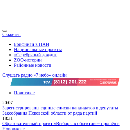
Сюжеты:
Брифинги в ПАИ
Национальные проекты
«Серебряный дождь»
ZOO-истории
Районные новости
Слушать радио «7 небо» онлайн
Политика:
20:07
Зарегистрированы единые списки кандидатов в депутаты
Заксобрания Псковской области от ряда партий
18:31
Образовательный проект «Выборы в объективе» прошёл в
Новоржеве