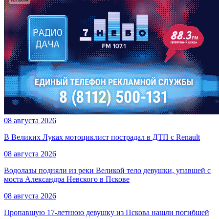
08 августа 2026
В Великих Луках мотоциклист пострадал в ДТП с Renault
08 августа 2026
Водолазы подняли из реки Великой тело девушки, упавшей с
моста Александра Невского в Пскове
08 августа 2026
Пропавшую 17-летнюю девушку из Пскова нашли погибшей