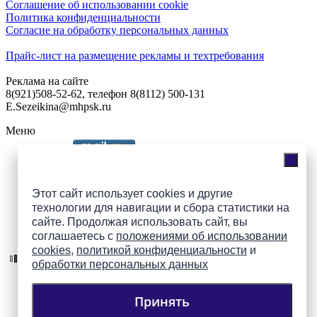
Соглашение об использовании cookie
Политика конфиденциальности
Согласие на обработку персональных данных
Прайс-лист на размещение рекламы и техтребования
Реклама на сайте
8(921)508-52-62, телефон 8(8112) 500-131
E.Sezeikina@mhpsk.ru
Меню
Слушать радио «7 небо» онлайн
Этот сайт использует cookies и другие
технологии для навигации и сбора статистики на
сайте. Продолжая использовать сайт, вы
Подпишись на группы
соглашаетесь с
положениями об использовании
ПАИ в соцсетях!
cookies
,
политикой конфиденциальности
и
обработки персональных данных
Принять