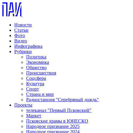
Новости
Статьи
Фото
Видео
Инфографика
Рубрики
Политика
Экономика
Общество
Происшествия
Соцсфера
Культура
Спорт
Страна и мир
Радиостанция "Серебряный дождь"
Проекты
телеканал "Первый Псковский"
Маркет
Псковские храмы в ЮНЕСКО
Народное признание 2025
Народное признание 2024