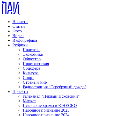
0
Новости
Статьи
Фото
Видео
Инфографика
Рубрики
Политика
Экономика
Общество
Происшествия
Соцсфера
Культура
Спорт
Страна и мир
Радиостанция "Серебряный дождь"
Проекты
телеканал "Первый Псковский"
Маркет
Псковские храмы в ЮНЕСКО
Народное признание 2025
Народное признание 2024