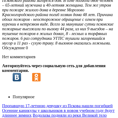
Псковского района загорелся дом. В огне погибли двое человек
– 65-летний мужчина и 40-летняя женщина. Тем же утром
при пожаре жилого дома в деревне Морозово
Красногородского района погиб хозяин дома 48 лет. Причина
обоих пожаров - неосторожное обращение с огнем при
курении в нетрезвом виде. Всего за минувшие сутки псковские
пожарные выезжали по вызову 44 раза, из них 9 выездов – на
тушение пожаров в жилых домах, 8 - лесных и торфяных
пожаров. 6 раз сотрудники УГПС тушили загоревшийся
мусор и 11 раз - сухую траву. 8 вызовов оказались ложными.
Обсуждение
0
Нет комментариев
Авторизуйтесь через социальную сеть для добавления
комментария.
Популярное
Пропавшую 17-летнюю девушку из Пскова нашли погибшей
Осенние каникулы у школьников в новом учебном году будут
длиннее зимних
Водолазы подняли из реки Великой тело