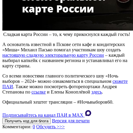
Сладкая карта России – то, к чему прикоснулся каждый гость!
А основатель известной в Пскове сети кафе и кондитерских
«Миша» Михаил Пасько помогал участникам шоу создать
настоящую сладкую электоральную карту России
– каждый
выбирал капкейк с названием региона и устанавливал его на
карту страны.
Со всеми новостями главного политического шоу «Ночь
выборов – 2024» можно ознакомиться в специальном
сюжете
ПАИ
. Также можно посмотреть фоторепортажи Андрея
Степанова по
ссылке
и Елены Коноплёвой
здесь
.
Официальный хештег трансляции – #Ночьвыборов60.
Подписывайтесь на канал ПАИ в MAХ
Версия для печати
Получить код для блога
Комментарии:
0
Обсудить >>>