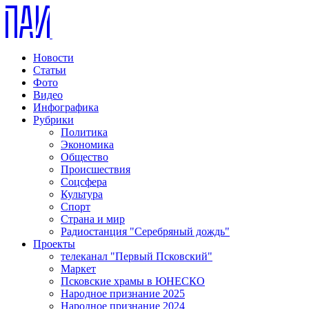
Новости
Статьи
Фото
Видео
Инфографика
Рубрики
Политика
Экономика
Общество
Происшествия
Соцсфера
Культура
Спорт
Страна и мир
Радиостанция "Серебряный дождь"
Проекты
телеканал "Первый Псковский"
Маркет
Псковские храмы в ЮНЕСКО
Народное признание 2025
Народное признание 2024