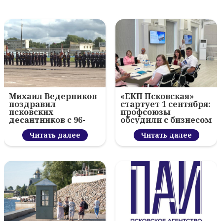
Михаил Ведерников
«ЕКП Псковская»
поздравил
стартует 1 сентября:
псковских
профсоюзы
десантников с 96-
обсудили с бизнесом
летием ВДВ и
новый цифровой
вручил награды
Читать далее
проект
Читать далее