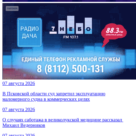
07 августа 2026
В Псковской области суд запретил эксплуатацию
маломерного судна в коммерческих целях
07 августа 2026
О случаях саботажа в великолукской медицине рассказал ​
Михаил Ведерников
07 августа 2026