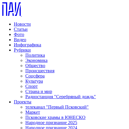
Новости
Статьи
Фото
Видео
Инфографика
Рубрики
Политика
Экономика
Общество
Происшествия
Соцсфера
Культура
Спорт
Страна и мир
Радиостанция "Серебряный дождь"
Проекты
телеканал "Первый Псковский"
Маркет
Псковские храмы в ЮНЕСКО
Народное признание 2025
Народное признание 2024