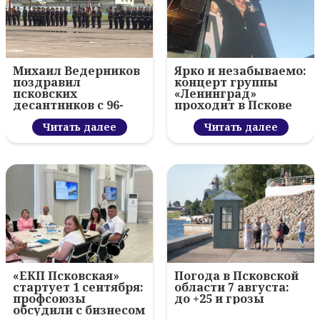
Михаил Ведерников
Ярко и незабываемо:
поздравил
концерт группы
псковских
«Ленинград»
десантников с 96-
проходит в Пскове
летием ВДВ и
вручил награды
Читать далее
Читать далее
«ЕКП Псковская»
Погода в Псковской
стартует 1 сентября:
области 7 августа:
профсоюзы
до +25 и грозы
обсудили с бизнесом