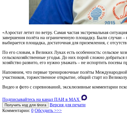
«Аэростат летит по ветру. Самая частая экстремальная ситуаци
завершения полёта на ограниченную площадку. Были случаи – в
выбирается площадка, достаточная для приземления, с отсутст
По его словам, в Великих Луках есть особенность: сельское хо
сельскохозяйственные угодья. До них порой сложно добраться п
хозяйство развито, его нужно уважать – не испортить посевы п
Напомним, что первые тренировочные полёты Международной
участников, торжественное открытие, общий старт из Великолу
Видео и фото с соревнований, эксклюзивные комментарии пско
Подписывайтесь на канал ПАИ в MAХ
Версия для печати
Получить код для блога
Комментарии:
0
Обсудить >>>