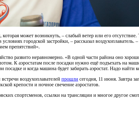
я, которая может возникнуть, – слабый ветер или его отсутствие
 условиях городской застройки, – рассказал воздухоплаватель. 
вием препятствий».
зяйство развито неравномерно. «В одной части района оно хорош
отом. К аэростатам после посадки нужно ещё подъехать на машин
ри посадке и когда машина будет забирать аэростат. Надо найти 
 встречи воздухоплавателей
прошли
сегодня, 11 июня. Завтра 
кской крепости и ночное свечение аэростатов.
вских спортсменов, ссылки на трансляции и многое другое смот