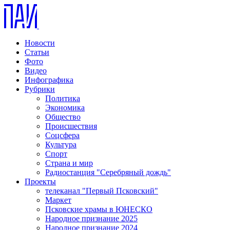
Новости
Статьи
Фото
Видео
Инфографика
Рубрики
Политика
Экономика
Общество
Происшествия
Соцсфера
Культура
Спорт
Страна и мир
Радиостанция "Серебряный дождь"
Проекты
телеканал "Первый Псковский"
Маркет
Псковские храмы в ЮНЕСКО
Народное признание 2025
Народное признание 2024