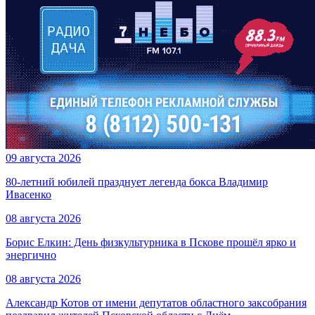
09 августа 2026
80-летний юбилей празднует легенда бокса Владимир
Ивасенко
08 августа 2026
Борис Елкин: День физкультурника в Пскове прошёл ярко и
энергично
08 августа 2026
Александр Котов от имени депутатов областного заксобрания