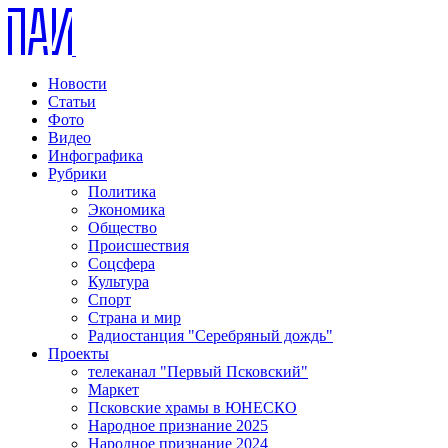
Новости
Статьи
Фото
Видео
Инфографика
Рубрики
Политика
Экономика
Общество
Происшествия
Соцсфера
Культура
Спорт
Страна и мир
Радиостанция "Серебряный дождь"
Проекты
телеканал "Первый Псковский"
Маркет
Псковские храмы в ЮНЕСКО
Народное признание 2025
Народное признание 2024