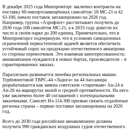
В декабре 2025 года Минпромторг заключил контракты на
поставку 60 импортозамещённых самолётов: 18 МС-21 и 42
SJ-100, начало поставок запланировано на 2026 год.
Например, группа «Аэрофлот» рассчитывает получить до
2030 года 108 самолётов МС-21, а к 2033 году довести их
число в своём парке до 200 единиц. Примечательно, что в
Минпромторге подчеркнули, что в условиях санкционных
ограничений первостепенной задачей является обеспечить
устойчивый спрос на продукцию отечественного авиапрома
со стороны перевозчиков. Это взаимная заинтересованность:
авиакомпании нуждаются в новых бортах, производители – в
гарантированных заказах.
Параллельно развивается линейка региональных машин.
Турбовинтовой ТВРС-44 «Ладога» на 44 пассажира
разрабатывается как замена советским «старичкам» Ан-24 и
Ан-26 на маршрутах малой и средней протяжённости. На него
уже заключено более 40 соглашений с потенциальными
заказчиками. Самолёт Ил-114-300 призван связать отдалённые
регионы страны – первые поставки запланированы на 2026
год.
Всего до 2030 года российские авиакомпании должны
получить 990 гражданских воздушных судов отечественного