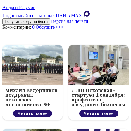
Андрей Разумов
Подписывайтесь на канал ПАИ в MAХ
Версия для печати
Получить код для блога
Комментарии:
0
Обсудить >>>
Михаил Ведерников
«ЕКП Псковская»
поздравил
стартует 1 сентября:
псковских
профсоюзы
десантников с 96-
обсудили с бизнесом
летием ВДВ и
новый цифровой
вручил награды
Читать далее
проект
Читать далее