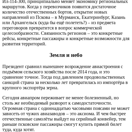
Ил-114-300, принципиально меняет экономику региональных
маршрутов. Когда у перевозчиков появится достаточное
количество отечественных бортов, открытие новых
направлений из Пскова – в Мурманск, Екатеринбург, Казань
или Архангельск (куда бы ещё полететь?) – из предмета
переговоров превратится в вопрос коммерческой
целесообразности. Связанность регионов – это конкретные
рейсы, конкретные пассажиры и конкретные возможности для
развития территорий.
Земля и небо
Президент сравнил нынешнее возрождение авиастроения с
подъёмом сельского хозяйства после 2014 года, и это
сравнение точное. Тогда под давлением продовольственных
санкций страна за несколько лет превратилась из импортёра в
крупного экспортёра зерна.
Сегодня авиапром переживает не менее болезненный, но
столь же необходимый разворот к самодостаточности.
Огромная страна с одиннадцатью часовыми поясами не может
зависеть от чужих авиазаводов – это аксиома. И чем быстрее
отечественные самолёты выйдут на серийный конвейер, тем
раньше псковские пассажиры смогут купить прямой билет
туда, куда хотят.