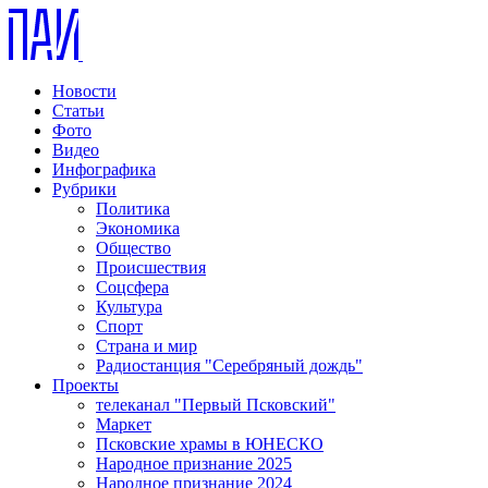
Новости
Статьи
Фото
Видео
Инфографика
Рубрики
Политика
Экономика
Общество
Происшествия
Соцсфера
Культура
Спорт
Страна и мир
Радиостанция "Серебряный дождь"
Проекты
телеканал "Первый Псковский"
Маркет
Псковские храмы в ЮНЕСКО
Народное признание 2025
Народное признание 2024