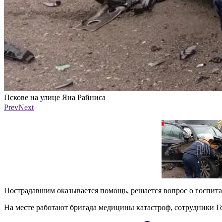
Пскове на улице Яна Райниса
Фото: из канала «Псковская сводка» в мессенджере MAX
Prev
Next
Пострадавшим оказывается помощь, решается вопрос о госпит
На месте работают бригада медицины катастроф, сотрудники Г