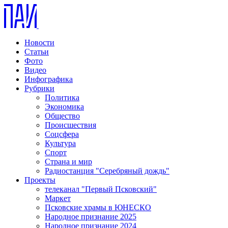
Новости
Статьи
Фото
Видео
Инфографика
Рубрики
Политика
Экономика
Общество
Происшествия
Соцсфера
Культура
Спорт
Страна и мир
Радиостанция "Серебряный дождь"
Проекты
телеканал "Первый Псковский"
Маркет
Псковские храмы в ЮНЕСКО
Народное признание 2025
Народное признание 2024