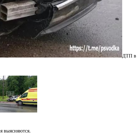
ДТП в
П
Ф
я выясняются.