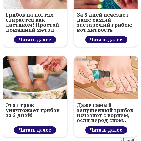
Грибок на ногтях
За 5 дней исчезнет
стирается как
даже самый
ластиком! Простой
застарелый грибок:
домашний метод
вот хитрость
Читать далее
Читать далее
i
i
Этот трюк
Даже самый
уничтожает грибок
запущенный грибок
за 5 дней!
исчезнет с корнем,
если перед сном…
Читать далее
Читать далее