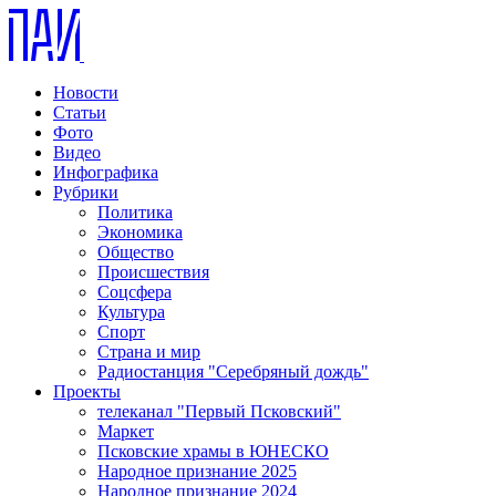
Новости
Статьи
Фото
Видео
Инфографика
Рубрики
Политика
Экономика
Общество
Происшествия
Соцсфера
Культура
Спорт
Страна и мир
Радиостанция "Серебряный дождь"
Проекты
телеканал "Первый Псковский"
Маркет
Псковские храмы в ЮНЕСКО
Народное признание 2025
Народное признание 2024