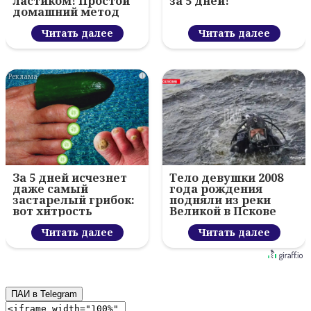
ластиком! Простой
за 5 дней!
домашний метод
Читать далее
Читать далее
i
За 5 дней исчезнет
Тело девушки 2008
даже самый
года рождения
застарелый грибок:
подняли из реки
вот хитрость
Великой в Пскове
Читать далее
Читать далее
ПАИ в Telegram