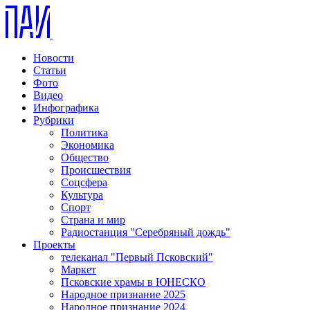
Новости
Статьи
Фото
Видео
Инфографика
Рубрики
Политика
Экономика
Общество
Происшествия
Соцсфера
Культура
Спорт
Страна и мир
Радиостанция "Серебряный дождь"
Проекты
телеканал "Первый Псковский"
Маркет
Псковские храмы в ЮНЕСКО
Народное признание 2025
Народное признание 2024