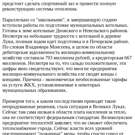
предстоит сделать спортивный зал и провести полную
реконструкцию системы отопления.
Параллельно со "школьными", в завершающую стадию
вступили работы по подготовке муниципальных котельных.
Готовы к зиме котельные Дновского и Невельского районов.
Несмотря на небольшие трудности с котельной в деревне
Луки, полным ходом идет подготовка и в Печорском районе.
По словам Владимира Моисеева, в целом по области
дебиторская задолженность жилищно-коммунальному
хозяйству составила 793 миллиона рублей, а кредиторская 667
миллионов. Несмотря на то, что сальдо положительное, эти
цифры явно свидетельствуют, что многие предприятия
жилищно-коммунального хозяйства еле сводят концы с
концами. Причина - экономически необоснованные тарифы
на услуги ЖКХ, устанавливаемые в некоторых
муниципальных образованиях.
Примером того, к каким последствиям приводят такие
непродуманные решения, стала ситуация в Великих Луках.
Сейчас там сама низкая в области плата населения за тепло,
она не соответствует федеральным стандартам. Великолукское
предприятие теплосетей заявляет, что не сможет обеспечить
теплоснабжение города. Сейчас власти всех уровней
предпринимают "пожарные" меры, чтобы спасти город от