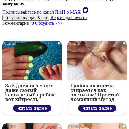
замерзания.
Подписывайтесь на канал ПАИ в MAХ
Версия для печати
Получить код для блога
Комментарии:
0
Обсудить >>>
i
i
За 5 дней исчезнет
Грибок на ногтях
даже самый
стирается как
застарелый грибок:
ластиком! Простой
вот хитрость
домашний метод
Читать далее
Читать далее
i
i