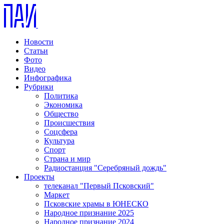
Новости
Статьи
Фото
Видео
Инфографика
Рубрики
Политика
Экономика
Общество
Происшествия
Соцсфера
Культура
Спорт
Страна и мир
Радиостанция "Серебряный дождь"
Проекты
телеканал "Первый Псковский"
Маркет
Псковские храмы в ЮНЕСКО
Народное признание 2025
Народное признание 2024