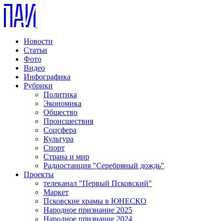
Новости
Статьи
Фото
Видео
Инфографика
Рубрики
Политика
Экономика
Общество
Происшествия
Соцсфера
Культура
Спорт
Страна и мир
Радиостанция "Серебряный дождь"
Проекты
телеканал "Первый Псковский"
Маркет
Псковские храмы в ЮНЕСКО
Народное признание 2025
Народное признание 2024