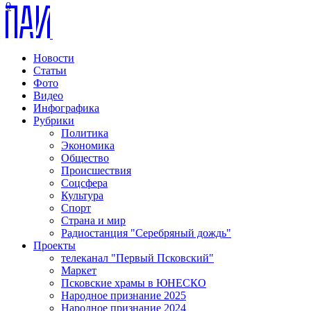
0
Новости
Статьи
Фото
Видео
Инфографика
Рубрики
Политика
Экономика
Общество
Происшествия
Соцсфера
Культура
Спорт
Страна и мир
Радиостанция "Серебряный дождь"
Проекты
телеканал "Первый Псковский"
Маркет
Псковские храмы в ЮНЕСКО
Народное признание 2025
Народное признание 2024