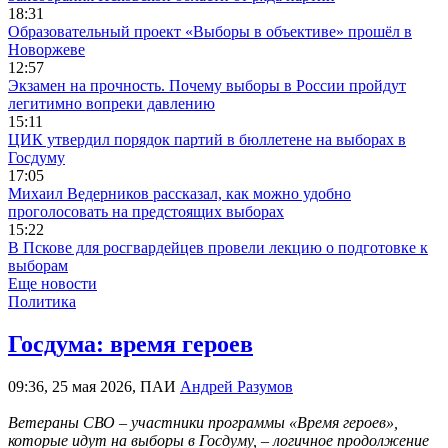
18:31
Образовательный проект «Выборы в объективе» прошёл в
Новоржеве
12:57
Экзамен на прочность. Почему выборы в России пройдут
легитимно вопреки давлению
15:11
ЦИК утвердил порядок партий в бюллетене на выборах в
Госдуму
17:05
Михаил Ведерников рассказал, как можно удобно
проголосовать на предстоящих выборах
15:22
В Пскове для росгвардейцев провели лекцию о подготовке к
выборам
Еще новости
Политика
Госдума: время героев
09:36, 25 мая 2026, ПАИ
Андрей Разумов
Ветераны СВО – участники программы «Время героев»,
которые идут на выборы в Госдуму, – логичное продолжение