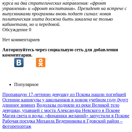
курса на два стратегических направления: «фронт
управления» и «фронт воспитания». Президент на встрече с
выпускниками программы вновь подает сигнал: новая
политическая элита должна быть закалена не только
кабинетами, но и передовой.
Обсуждение
0
Нет комментариев
Авторизуйтесь через социальную сеть для добавления
комментария.
Популярное
Пропавшую 17-летнюю девушку из Пскова нашли погибшей
Осенние каникулы у школьников в новом учебном году будут
длиннее зимних
Водолазы подняли из реки Великой тело
девушки, упавшей с моста Александра Невского в Пскове
Магия света и воды: «фонарики желаний» запустили в Пскове
Рабочая поездка Михаила Ведерникова в Гдовский район –
фоторепортаж