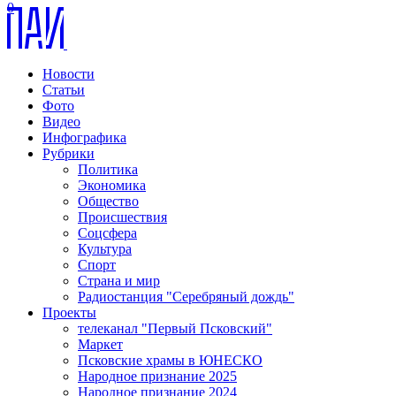
0
Новости
Статьи
Фото
Видео
Инфографика
Рубрики
Политика
Экономика
Общество
Происшествия
Соцсфера
Культура
Спорт
Страна и мир
Радиостанция "Серебряный дождь"
Проекты
телеканал "Первый Псковский"
Маркет
Псковские храмы в ЮНЕСКО
Народное признание 2025
Народное признание 2024