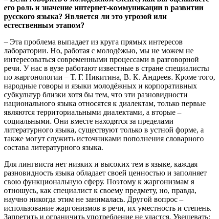
его роль и значение интернет-коммуникации в развитии
русского языка? Является ли это угрозой или
естественным этапом?
– Эта проблема выпадает из круга прямых интересов
лаборатории. Но, работая с молодёжью, мы не можем не
интересоваться современными процессами в разговорной
речи. У нас в вузе работают известные в стране специалисты
по жаргонологии – Т. Г. Никитина, В. К. Андреев. Кроме того,
народные говоры и языки молодёжных и корпоративных
субкультур близки хотя бы тем, что эти разновидности
национального языка относятся к диалектам, только первые
являются территориальными диалектами, а вторые –
социальными. Они вместе находятся за пределами
литературного языка, существуют только в устной форме, а
также могут служить источниками пополнения словарного
состава литературного языка.
Для лингвиста нет низких и высоких тем в языке, каждая
разновидность языка обладает своей ценностью и заполняет
свою функциональную сферу. Поэтому к жаргонизмам я
отношусь, как специалист к своему предмету, но, правда,
научно никогда этим не занималась. Другой вопрос –
использование жаргонизмов в речи, их уместность и степень.
Запретить и ограничить употребление не удастся. Увещевать: