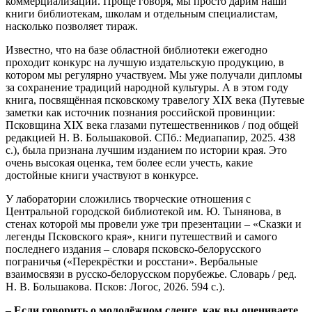
коммерциализации. Проще говоря, мы просто дарим наши
книги библиотекам, школам и отдельным специалистам,
насколько позволяет тираж.
Известно, что на базе областной библиотеки ежегодно
проходит конкурс на лучшую издательскую продукцию, в
котором мы регулярно участвуем. Мы уже получали дипломы
за сохранение традиций народной культуры. А в этом году
книга, посвящённая псковскому травелогу XIX века (Путевые
заметки как источник познания российской провинции:
Псковщина XIX века глазами путешественников / под общей
редакцией Н. В. Большаковой. СПб.: Медиапапир, 2025. 438
с.), была признана лучшим изданием по истории края. Это
очень высокая оценка, тем более если учесть, какие
достойные книги участвуют в конкурсе.
У лаборатории сложились творческие отношения с
Центральной городской библиотекой им. Ю. Тынянова, в
стенах которой мы провели уже три презентации – «Сказки и
легенды Псковского края», книги путешествий и самого
последнего издания – словаря псковско-белорусского
пограничья («Перекрёстки и росстани». Вербальные
взаимосвязи в русско-белорусском порубежье. Словарь / ред.
Н. В. Большакова. Псков: Логос, 2026. 594 с.).
– Если говорить о молодёжном сленге, как вы оцениваете