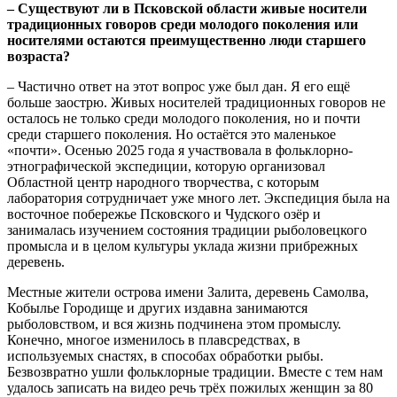
– Существуют ли в Псковской области живые носители
традиционных говоров среди молодого поколения или
носителями остаются преимущественно люди старшего
возраста?
– Частично ответ на этот вопрос уже был дан. Я его ещё
больше заострю. Живых носителей традиционных говоров не
осталось не только среди молодого поколения, но и почти
среди старшего поколения. Но остаётся это маленькое
«почти». Осенью 2025 года я участвовала в фольклорно-
этнографической экспедиции, которую организовал
Областной центр народного творчества, с которым
лаборатория сотрудничает уже много лет. Экспедиция была на
восточное побережье Псковского и Чудского озёр и
занималась изучением состояния традиции рыболовецкого
промысла и в целом культуры уклада жизни прибрежных
деревень.
Местные жители острова имени Залита, деревень Самолва,
Кобылье Городище и других издавна занимаются
рыболовством, и вся жизнь подчинена этом промыслу.
Конечно, многое изменилось в плавсредствах, в
используемых снастях, в способах обработки рыбы.
Безвозвратно ушли фольклорные традиции. Вместе с тем нам
удалось записать на видео речь трёх пожилых женщин за 80