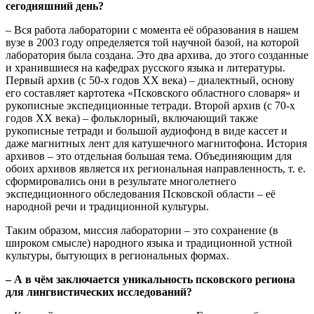
сегодняшний день?
– Вся работа лаборатории с момента её образования в нашем
вузе в 2003 году определяется той научной базой, на которой
лаборатория была создана. Это два архива, до этого созданные
и хранившиеся на кафедрах русского языка и литературы.
Первый архив (с 50-х годов XX века) – диалектный, основу
его составляет картотека «Псковского областного словаря» и
рукописные экспедиционные тетради. Второй архив (с 70-х
годов XX века) – фольклорный, включающий также
рукописные тетради и большой аудиофонд в виде кассет и
даже магнитных лент для катушечного магнитофона. История
архивов – это отдельная большая тема. Объединяющим для
обоих архивов является их региональная направленность, т. е.
сформировались они в результате многолетнего
экспедиционного обследования Псковской области – её
народной речи и традиционной культуры.
Таким образом, миссия лаборатории – это сохранение (в
широком смысле) народного языка и традиционной устной
культуры, бытующих в региональных формах.
– А в чём заключается уникальность псковского региона
для лингвистических исследований?