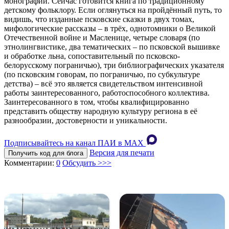
монографии. Сейчас готовится книга по традиционному
детскому фольклору. Если оглянуться на пройдённый путь, то
видишь, что изданные псковские сказки в двух томах,
мифологические рассказы – в трёх, однотомники о Великой
Отечественной войне и Масленице, четыре словаря (по
этнолингвистике, два тематических – по псковской вышивке
и обработке льна, сопоставительный по псковско-
белорусскому пограничью), три библиографических указателя
(по псковским говорам, по пограничью, по субкультуре
детства) – всё это является свидетельством интенсивной
работы заинтересованного, работоспособного коллектива.
Заинтересованного в том, чтобы квалифицированно
представить обществу народную культуру региона в её
разнообразии, достоверности и уникальности.
Подписывайтесь на канал ПАИ в MAХ
Версия для печати
Получить код для блога
Комментарии:
0
Обсудить >>>