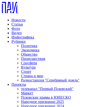
Новости
Статьи
Фото
Видео
Инфографика
Рубрики
Политика
Экономика
Общество
Происшествия
Соцсфера
Культура
Спорт
Страна и мир
Радиостанция "Серебряный дождь"
Проекты
телеканал "Первый Псковский"
Маркет
Псковские храмы в ЮНЕСКО
Народное признание 2025
Народное признание 2024