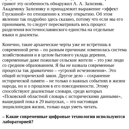
грамот эту особенность обнаружил А. А. Зализняк.
Академику Зализняку и принадлежит выражение «эффект
Глускиной» по отношению к этому открытию. Об этом
явлении так подробно здесь сказано, потому что если мы его
принимаем, то следует пересматривать весь процесс
разделения восточнославянского единства на отдельные
языки и диалекты.
Конечно, такие архаические черты уже не встретишь в
современной речи – по разным причинам: изменилась система
хозяйствования и в целом бытового уклада деревни,
современные даже пожилые сельские жители – это уже люди
со средним образованием. Я бы не назвала современные
процессы так драматично – «угрозой исчезновения». Это
общий исторический закон. Другое дело – сохранение
исторической памяти – не только о важных событиях в жизни
народа, но и о прошлом в его повседневности. Этому
способствуют диалектные словари, среди которых
«Псковский областной словарь с историческими данными»,
вышедший пока в 29 выпусках, – это настоящая
энциклопедия жизни, только надо уметь читать.
– Какие современные цифровые технологии используются
лабораторией?