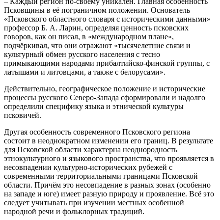
– Каждый регион по-своему уникален. Главная особенность
Псковщины в её пограничном положении. Основатель
«Псковского областного словаря с историческими данными»
профессор Б. А. Ларин, определяя ценность псковских
говоров, как он писал, в «международном плане»,
подчёркивал, что они отражают «тысячелетние связи и
культурный обмен русского населения с тесно
примыкающими народами прибалтийско-финской группы, с
латышами и литовцами, а также с белорусами».
Действительно, географическое положение и исторические
процессы русского Северо-Запада сформировали и надолго
определили специфику языка и этнической культуры
псковичей.
Другая особенность современного Псковского региона
состоит в неоднократном изменении его границ. В результате
для Псковской области характерна неоднородность
этнокультурного и языкового пространства, что проявляется в
несовпадении культурно-исторических рубежей с
современными территориальными границами Псковской
области. Причём это несовпадение в разных зонах (особенно
на западе и юге) имеет разную природу и проявление. Всё это
следует учитывать при изучении местных особенной
народной речи и фольклорных традиций.