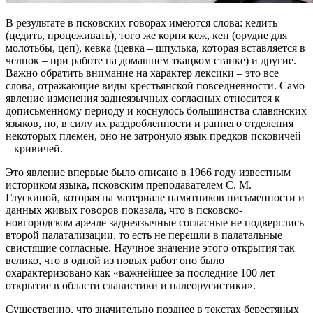
В результате в псковских говорах имеются слова: кедить
(цедить, процеживать), того же корня кеж, кеп (орудие для
молотьбы, цеп), кевка (цевка – шпулька, которая вставляется в
челнок – при работе на домашнем ткацком станке) и другие.
Важно обратить внимание на характер лексики – это все
слова, отражающие виды крестьянской повседневности. Само
явление изменения заднеязычных согласных относится к
дописьменному периоду и коснулось большинства славянских
языков, но, в силу их раздробленности и раннего отделения
некоторых племен, оно не затронуло язык предков псковичей
– кривичей.
Это явление впервые было описано в 1966 году известным
историком языка, псковским преподавателем С. М.
Глускиной, которая на материале памятников письменности и
данных живых говоров показала, что в псковско-
новгородском ареале заднеязычные согласные не подверглись
второй палатализации, то есть не перешли в палатальные
свистящие согласные. Научное значение этого открытия так
велико, что в одной из новых работ оно было
охарактеризовано как «важнейшее за последние 100 лет
открытие в области славистики и палеорусистики».
Существенно, что значительно позднее в текстах берестяных