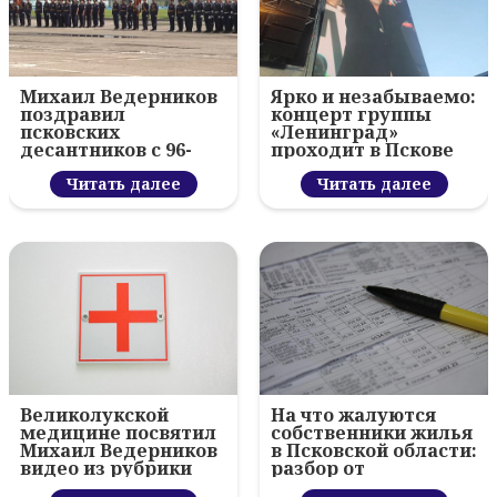
Михаил Ведерников
Ярко и незабываемо:
поздравил
концерт группы
псковских
«Ленинград»
десантников с 96-
проходит в Пскове
летием ВДВ и
вручил награды
Читать далее
Читать далее
Великолукской
На что жалуются
медицине посвятил
собственники жилья
Михаил Ведерников
в Псковской области:
видео из рубрики
разбор от
«Тема дня»
минрегионконтроля