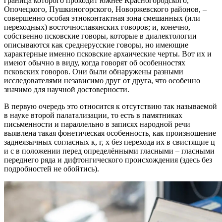
граница которого проходит южнее Красногородского,
Опочецкого, Пушкиногорского, Новоржевского районов, –
совершенно особая этноконтактная зона смешанных (или
переходных) восточнославянских говоров; и, конечно,
собственно псковские говоры, которые в диалектологии
описываются как среднерусские говоры, но имеющие
характерные именно псковские архаические черты. Вот их и
имеют обычно в виду, когда говорят об особенностях
псковских говоров. Они были обнаружены разными
исследователями независимо друг от друга, что особенно
значимо для научной достоверности.
В первую очередь это относится к отсутствию так называемой
в науке второй палатализации, то есть в памятниках
письменности и параллельно в записях народной речи
выявлена такая фонетическая особенность, как произношение
заднеязычных согласных к, г, х без перехода их в свистящие ц
и с в положении перед определёнными гласными – гласными
переднего ряда и дифтонгического происхождения (здесь без
подробностей не обойтись).