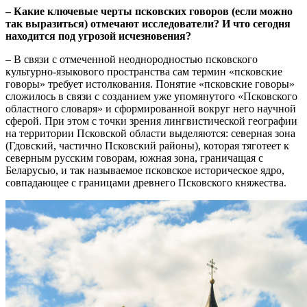
– Какие ключевые черты псковских говоров (если можно
так выразиться) отмечают исследователи? И что сегодня
находится под угрозой исчезновения?
– В связи с отмеченной неоднородностью псковского
культурно-языкового пространства сам термин «псковские
говоры» требует истолкования. Понятие «псковские говоры»
сложилось в связи с созданием уже упомянутого «Псковского
областного словаря» и сформированной вокруг него научной
сферой. При этом с точки зрения лингвистической географии
на территории Псковской области выделяются: северная зона
(Гдовский, частично Псковский районы), которая тяготеет к
северным русским говорам, южная зона, граничащая с
Беларусью, и так называемое псковское историческое ядро,
совпадающее с границами древнего Псковского княжества.