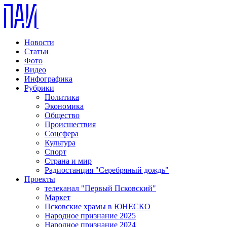
Новости
Статьи
Фото
Видео
Инфографика
Рубрики
Политика
Экономика
Общество
Происшествия
Соцсфера
Культура
Спорт
Страна и мир
Радиостанция "Серебряный дождь"
Проекты
телеканал "Первый Псковский"
Маркет
Псковские храмы в ЮНЕСКО
Народное признание 2025
Народное признание 2024