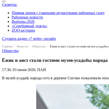
Сюжеты:
Прямая линия с главными редакторами районных газет
Районные новости
Выборы-2026
«Серебряный дождь»
ZOO-истории
Слушать радио «7 небо» онлайн
Главная
Новости
Общество
Ёжик и аист стали гостями музея-усадьбы 
Общество
Ёжик и аист стали гостями музея-усадьбы народа 
17:30, 03 июня 2026, ПАИ
В музей-усадьбу народа сето в деревне Сигово пожаловали не