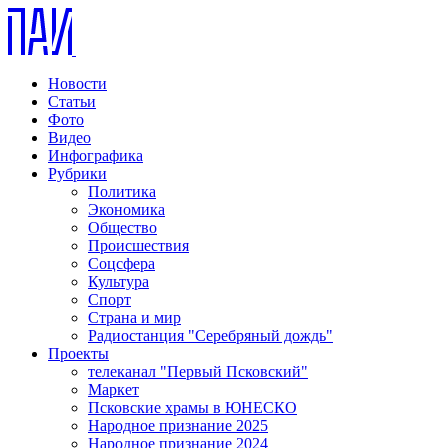
Новости
Статьи
Фото
Видео
Инфографика
Рубрики
Политика
Экономика
Общество
Происшествия
Соцсфера
Культура
Спорт
Страна и мир
Радиостанция "Серебряный дождь"
Проекты
телеканал "Первый Псковский"
Маркет
Псковские храмы в ЮНЕСКО
Народное признание 2025
Народное признание 2024