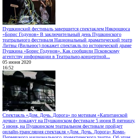
Пушкинский фестиваль завершится спектаклем Някрошюса
«Борис Годунов»
В заключительный день Пушкинского
театрального фестиваля Национальный драматический театр
Литвы (Вильнюс) покажет спектакль по исторической драме
Пушкина «Борис Годунов». Как сообщили Псковскому
агентству информации в Театрально-концертной...
05 июня 2020
16:52
Спектакль «Дом. Дочь. Дорога» по мотивам «Капитанской
дочки» покажут на Пушкинском фестивале 5 июня
В пятницу,
5 июня, на Пушкинском театральном фестивале пройдет
онлайн-трансляция спектакля «Дом. Дочь. Дорога» Коми-
Пермяцкого национального драматического театра. Об этом