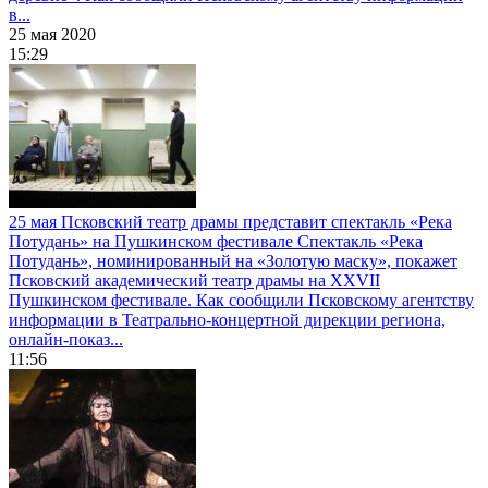
в...
25 мая 2020
15:29
25 мая Псковский театр драмы представит спектакль «Река
Потудань» на Пушкинском фестивале
Спектакль «Река
Потудань», номинированный на «Золотую маску», покажет
Псковский академический театр драмы на XXVII
Пушкинском фестивале. Как сообщили Псковскому агентству
информации в Театрально-концертной дирекции региона,
онлайн-показ...
11:56