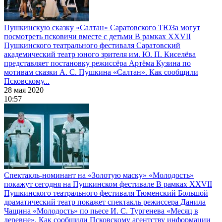
Пушкинскую сказку «Салтан» Саратовского ТЮЗа могут
посмотреть псковичи вместе с детьми
В рамках XXVII
Пушкинского театрального фестиваля Саратовский
академический театр юного зрителя им. Ю. П. Киселёва
представляет постановку режиссёра Артёма Кузина по
мотивам сказки А. С. Пушкина «Салтан». Как сообщили
Псковскому...
28 мая 2020
10:57
Спектакль-номинант на «Золотую маску» «Молодость»
покажут сегодня на Пушкинском фестивале
В рамках XXVII
Пушкинского театрального фестиваля Тюменский Большой
драматический театр покажет спектакль режиссера Данила
Чащина «Молодость» по пьесе И. С. Тургенева «Месяц в
деревне». Как сообщили Псковскому агентству информации