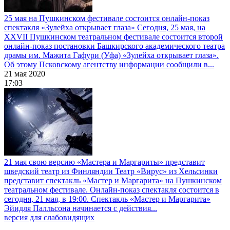
25 мая на Пушкинском фестивале состоится онлайн-показ
спектакля «Зулейха открывает глаза»
Сегодня, 25 мая, на
XXVII Пушкинском театральном фестивале состоится второй
онлайн-показ постановки Башкирского академического театра
драмы им. Мажита Гафури (Уфа) «Зулейха открывает глаза».
Об этому Псковскому агентству информации сообщили в...
21 мая 2020
17:03
21 мая свою версию «Мастера и Маргариты» представит
шведский театр из Финляндии
Театр «Вирус» из Хельсинки
представит спектакль «Мастер и Маргарита» на Пушкинском
театральном фестивале. Онлайн-показ спектакля состоится в
сегодня, 21 мая, в 19:00. Спектакль «Мастер и Маргарита»
Эйидля Палльсона начинается с действия...
версия для слабовидящих