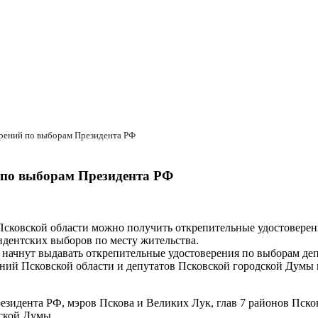
ерений по выборам Президента РФ
 по выборам Президента РФ
 Псковской области можно получить открепительные удостовере
идентских выборов по месту жительства.
и начнут выдавать открепительные удостоверения по выборам де
аний Псковской области и депутатов Псковской городской Думы
езидента РФ, мэров Пскова и Великих Лук, глав 7 районов Пско
дской Думы.