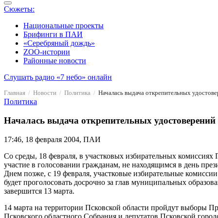
Сюжеты:
Национальные проекты
Брифинги в ПАИ
«Серебряный дождь»
ZOO-истории
Районные новости
Слушать радио «7 небо» онлайн
Главная
Новости
Политика
Началась выдача открепительных удостов
Политика
Началась выдача открепительных удостоверений
17:46, 18 февраля 2004, ПАИ
Со среды, 18 февраля, в участковых избирательных комиссиях
участие в голосовании гражданам, не находящимся в день през
Днем позже, с 19 февраля, участковые избирательные комисси
будет проголосовать досрочно за глав муниципальных образов
завершится 13 марта.
14 марта на территории Псковской области пройдут выборы Пр
Псковского областного Собрания и депутатов Псковской горо