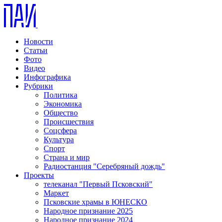
Новости
Статьи
Фото
Видео
Инфографика
Рубрики
Политика
Экономика
Общество
Происшествия
Соцсфера
Культура
Спорт
Страна и мир
Радиостанция "Серебряный дождь"
Проекты
телеканал "Первый Псковский"
Маркет
Псковские храмы в ЮНЕСКО
Народное признание 2025
Народное признание 2024