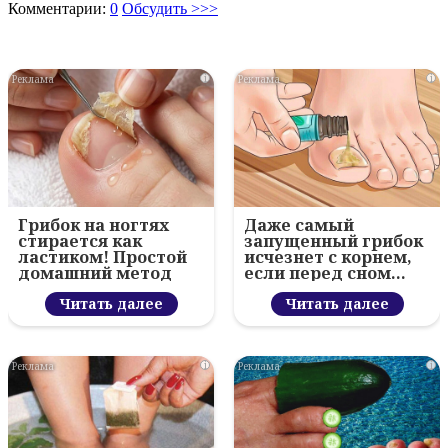
Комментарии:
0
Обсудить >>>
i
i
Грибок на ногтях
Даже самый
стирается как
запущенный грибок
ластиком! Простой
исчезнет с корнем,
домашний метод
если перед сном…
Читать далее
Читать далее
i
i