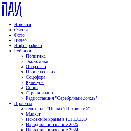
Новости
Статьи
Фото
Видео
Инфографика
Рубрики
Политика
Экономика
Общество
Происшествия
Соцсфера
Культура
Спорт
Страна и мир
Радиостанция "Серебряный дождь"
Проекты
телеканал "Первый Псковский"
Маркет
Псковские храмы в ЮНЕСКО
Народное признание 2025
Народное признание 2024