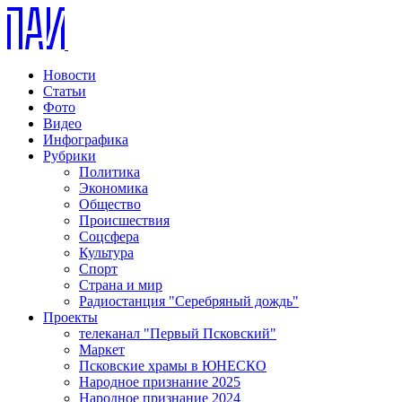
Новости
Статьи
Фото
Видео
Инфографика
Рубрики
Политика
Экономика
Общество
Происшествия
Соцсфера
Культура
Спорт
Страна и мир
Радиостанция "Серебряный дождь"
Проекты
телеканал "Первый Псковский"
Маркет
Псковские храмы в ЮНЕСКО
Народное признание 2025
Народное признание 2024