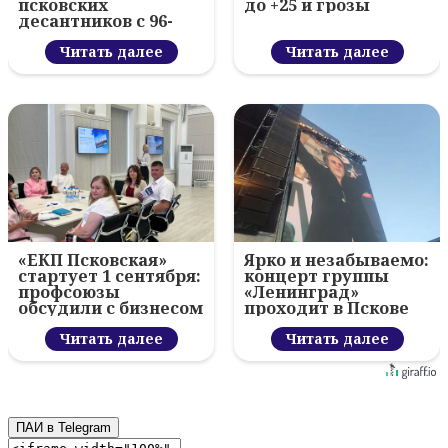
псковских
до +25 и грозы
десантников с 96-
летием ВДВ и
вручил награды
Читать далее
Читать далее
«ЕКП Псковская»
Ярко и незабываемо:
стартует 1 сентября:
концерт группы
профсоюзы
«Ленинград»
обсудили с бизнесом
проходит в Пскове
новый цифровой
проект
Читать далее
Читать далее
ПАИ в Telegram