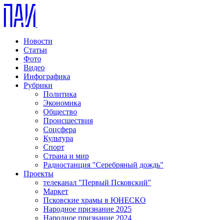
Новости
Статьи
Фото
Видео
Инфографика
Рубрики
Политика
Экономика
Общество
Происшествия
Соцсфера
Культура
Спорт
Страна и мир
Радиостанция "Серебряный дождь"
Проекты
телеканал "Первый Псковский"
Маркет
Псковские храмы в ЮНЕСКО
Народное признание 2025
Народное признание 2024