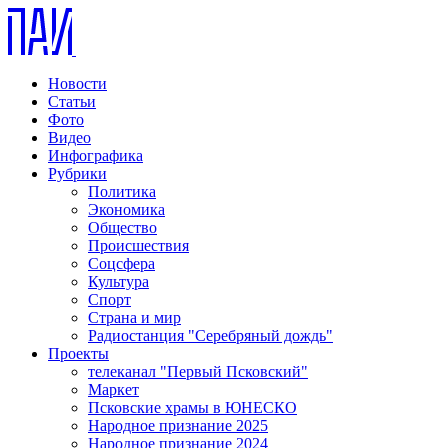
Новости
Статьи
Фото
Видео
Инфографика
Рубрики
Политика
Экономика
Общество
Происшествия
Соцсфера
Культура
Спорт
Страна и мир
Радиостанция "Серебряный дождь"
Проекты
телеканал "Первый Псковский"
Маркет
Псковские храмы в ЮНЕСКО
Народное признание 2025
Народное признание 2024