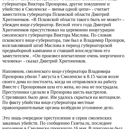
губернатора Виктора Прохорова, другие покушение и
убийство в Смоленске – звенья одной цепи» - считает
заместитель губернатора Псковской области Дмитрий
Хритоненков. «В Псковской области такого быть не может» -
убежден вице-губернатор. Весной этого года Дмитрий
Хритоненков присутствовал на церемонии инаугурации
смоленского губернатора Виктора Маслова. По словам
псковского вице-губернатора, там был и Владимир Прохоров,
возглавлявший штаб Маслова в период губернаторской
предвыборной кампании и ставший впоследствии его
заместителем . «Он произвел впечатление очень энергичного
человека» - сказал Дмитрий Хритоненков.
Напомним, смоленского вице-губернатора Владимира
Прохорова убили 7 августа в Смоленске в 8.15 часов возле
своего дома из пистолета, когда он отправлялся на работу.
Вместе с Прохоровым шла его жена, но она не пострадала.
Преступники сделали в Прохорова шесть выстрелов.
Стрелявших было двое. Им удалось скрыться на мотоцикле.
По факту убийства вице-губернатора местные
правоохранительные органы возбудили уголовное дело.
Это лишь очередное преступление в серии смоленских
заказных убийств. По сообщению Газеты.ru, последнее
нападение в Смоленске произошло 16 мая. В пригороде был