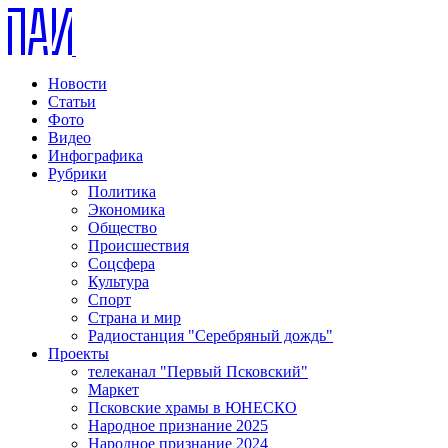
Новости
Статьи
Фото
Видео
Инфографика
Рубрики
Политика
Экономика
Общество
Происшествия
Соцсфера
Культура
Спорт
Страна и мир
Радиостанция "Серебряный дождь"
Проекты
телеканал "Первый Псковский"
Маркет
Псковские храмы в ЮНЕСКО
Народное признание 2025
Народное признание 2024