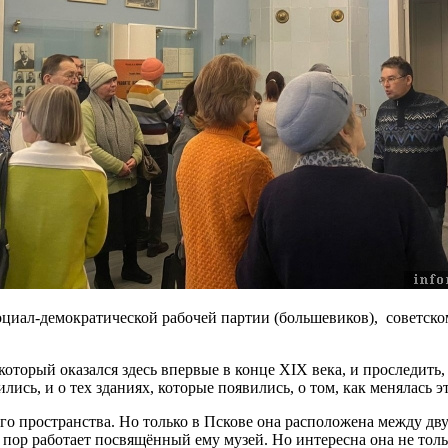
иал-демократической рабочей партии (большевиков), советско
который оказался здесь впервые в конце XIX века, и проследить
ились, и о тех зданиях, которые появились, о том, как менялась э
го пространства. Но только в Пскове она расположена между дв
их пор работает посвящённый ему музей. Но интересна она не то