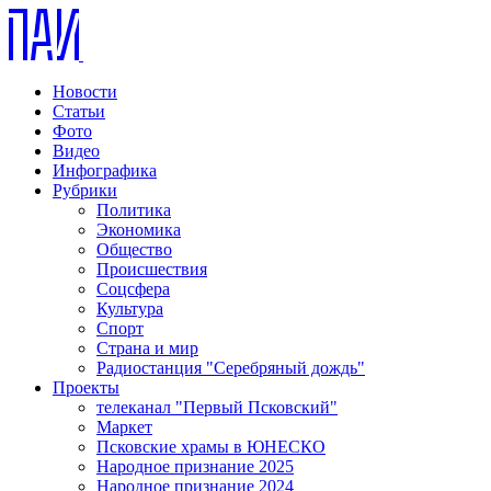
Новости
Статьи
Фото
Видео
Инфографика
Рубрики
Политика
Экономика
Общество
Происшествия
Соцсфера
Культура
Спорт
Страна и мир
Радиостанция "Серебряный дождь"
Проекты
телеканал "Первый Псковский"
Маркет
Псковские храмы в ЮНЕСКО
Народное признание 2025
Народное признание 2024