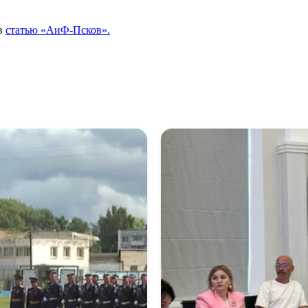
ав
статью «АиФ-Псков».