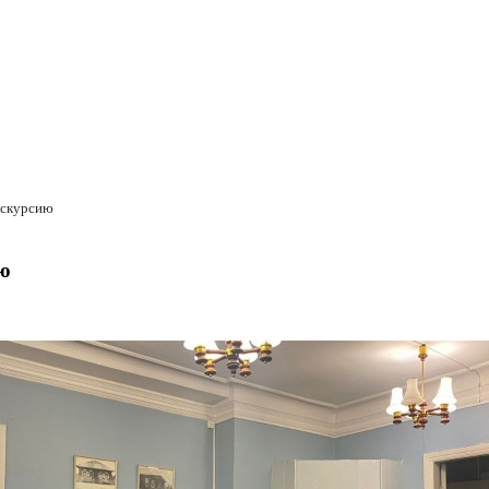
кскурсию
ю