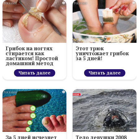
i
i
Грибок на ногтях
Этот трюк
стирается как
уничтожает грибок
ластиком! Простой
за 5 дней!
домашний метод
Читать далее
Читать далее
i
За 5 дней исчезнет
Тело девушки 2008