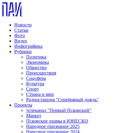
Новости
Статьи
Фото
Видео
Инфографика
Рубрики
Политика
Экономика
Общество
Происшествия
Соцсфера
Культура
Спорт
Страна и мир
Радиостанция "Серебряный дождь"
Проекты
телеканал "Первый Псковский"
Маркет
Псковские храмы в ЮНЕСКО
Народное признание 2025
Народное признание 2024