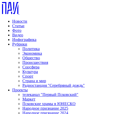
Новости
Статьи
Фото
Видео
Инфографика
Рубрики
Политика
Экономика
Общество
Происшествия
Соцсфера
Культура
Спорт
Страна и мир
Радиостанция "Серебряный дождь"
Проекты
телеканал "Первый Псковский"
Маркет
Псковские храмы в ЮНЕСКО
Народное признание 2025
Народное признание 2024