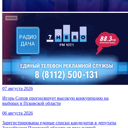
07 августа 2026
Игорь Сопов прогнозирует высокую конкуренцию на
выборах в Псковской области
06 августа 2026
Зарегистрированы единые списки кандидатов в депутаты
Заксобрания Псковской области от ряда партий