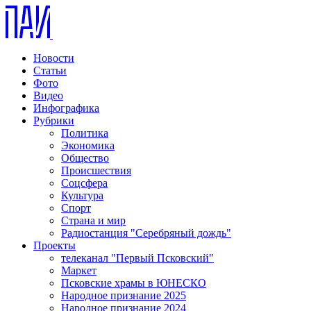
Новости
Статьи
Фото
Видео
Инфографика
Рубрики
Политика
Экономика
Общество
Происшествия
Соцсфера
Культура
Спорт
Страна и мир
Радиостанция "Серебряный дождь"
Проекты
телеканал "Первый Псковский"
Маркет
Псковские храмы в ЮНЕСКО
Народное признание 2025
Народное признание 2024