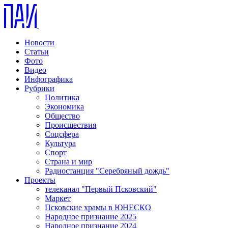
Новости
Статьи
Фото
Видео
Инфографика
Рубрики
Политика
Экономика
Общество
Происшествия
Соцсфера
Культура
Спорт
Страна и мир
Радиостанция "Серебряный дождь"
Проекты
телеканал "Первый Псковский"
Маркет
Псковские храмы в ЮНЕСКО
Народное признание 2025
Народное признание 2024