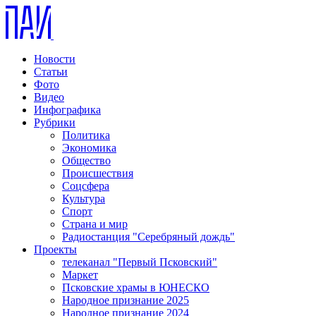
Новости
Статьи
Фото
Видео
Инфографика
Рубрики
Политика
Экономика
Общество
Происшествия
Соцсфера
Культура
Спорт
Страна и мир
Радиостанция "Серебряный дождь"
Проекты
телеканал "Первый Псковский"
Маркет
Псковские храмы в ЮНЕСКО
Народное признание 2025
Народное признание 2024