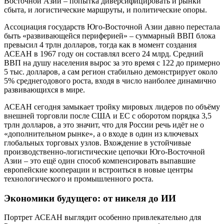
Восточной Азии – попытка диверсифицировать и рынки
сбыта, и логистические маршруты, и политические опоры.
Ассоциация государств Юго-Восточной Азии давно перестала
быть «развивающейся периферией» – суммарный ВВП блока
превысил 4 трлн долларов, тогда как в момент создания
АСЕАН в 1967 году он составлял всего 24 млрд. Средний
ВВП на душу населения вырос за это время с 122 до примерно
5 тыс. долларов, а сам регион стабильно демонстрирует около
5% среднегодового роста, входя в число наиболее динамично
развивающихся в мире.
АСЕАН сегодня замыкает тройку мировых лидеров по объёму
внешней торговли после США и ЕС с оборотом порядка 3,5
трлн долларов, а это значит, что для России речь идёт не о
«дополнительном рынке», а о входе в один из ключевых
глобальных торговых узлов. Вхождение в устойчивые
производственно-логистические цепочки Юго-Восточной
Азии – это ещё один способ компенсировать выпавшие
европейские кооперации и встроиться в новые центры
технологического и промышленного роста.
Экономики будущего: от никеля до ИИ
Портрет АСЕАН выглядит особенно привлекательно для