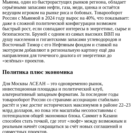
Мьянма, один из быстрорастущих рынков региона, обладает
серьёзными запасами нефти, газа, меди, цинка и остаётся
ведущим игроком на рынке риса и бобовых. Товарооборот
России с Мьянмой в 2024 году вырос на 40%, что показывает:
даже в сложной политической конфигурации возможен
быстрый рост, если совпадают интересы в энергетике, сырье и
безопасности. Бруней с одним из самых высоких ВВП на
душу населения и гигантскими запасами углеводородов и
Восточный Тимор с его Нефтяным фондом и ставкой на
экотуризм добавляют в региональную картину ещё два
направления для точечного диалога от энергетики до
«зелёных» проектов.
Политика плюс экономика
Для Москвы АСЕАН – это одновременно рынок,
инвестиционная площадка и политический клуб,
альтернативный западным форматам. За последние годы
товарооборот России со странами ассоциации стабильно
растёт и уже достиг исторических максимумов в районе 22–23
млрд долларов, но пока эти масштабы несопоставимы с
потенциалом общей экономики блока. Саммит в Казани
способен стать точкой, где этот «люфт» между возможным и
реальным начнёт сокращаться за счёт новых соглашений и
совместных проектов.