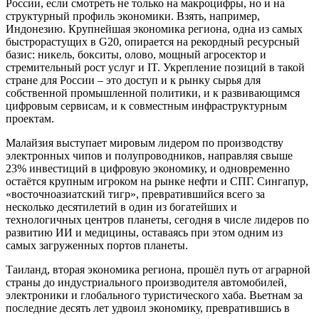
России, если смотреть не только на макроцифры, но и на
структурный профиль экономики. Взять, например,
Индонезию. Крупнейшая экономика региона, одна из самых
быстрорастущих в G20, опирается на рекордный ресурсный
базис: никель, бокситы, олово, мощный агросектор и
стремительный рост услуг и IT. Укрепление позиций в такой
стране для России – это доступ и к рынку сырья для
собственной промышленной политики, и к развивающимся
цифровым сервисам, и к совместным инфраструктурным
проектам.
Малайзия выступает мировым лидером по производству
электронных чипов и полупроводников, направляя свыше
23% инвестиций в цифровую экономику, и одновременно
остаётся крупным игроком на рынке нефти и СПГ. Сингапур,
«восточноазиатский тигр», превратившийся всего за
несколько десятилетий в один из богатейших и
технологичных центров планеты, сегодня в числе лидеров по
развитию ИИ и медицины, оставаясь при этом одним из
самых загруженных портов планеты.
Таиланд, вторая экономика региона, прошёл путь от аграрной
страны до индустриального производителя автомобилей,
электроники и глобального туристического хаба. Вьетнам за
последние десять лет удвоил экономику, превратившись в