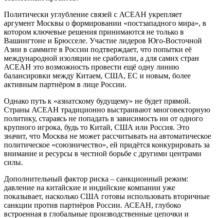
Политически углубление связей с АСЕАН укрепляет
аргумент Москвы о формировании «постзападного мира», в
котором ключевые решения принимаются не только в
Вашингтоне и Брюсселе. Участие лидеров Юго-Восточной
Азии в саммите в России подтверждает, что попытки её
международной изоляции не сработали, а для самих стран
АСЕАН это возможность провести ещё одну линию
балансировки между Китаем, США, ЕС и новым, более
активным партнёром в лице России.
Однако путь к «азиатскому будущему» не будет прямой.
Страны АСЕАН традиционно выстраивают многовекторную
политику, стараясь не попадать в зависимость ни от одного
крупного игрока, будь то Китай, США или Россия. Это
значит, что Москва не может рассчитывать на автоматическое
политическое «союзничество», ей придётся конкурировать за
внимание и ресурсы в честной борьбе с другими центрами
силы.
Дополнительный фактор риска – санкционный режим:
давление на китайские и индийские компании уже
показывает, насколько США готовы использовать вторичные
санкции против партнёров России. АСЕАН, глубоко
встроенная в глобальные производственные цепочки и