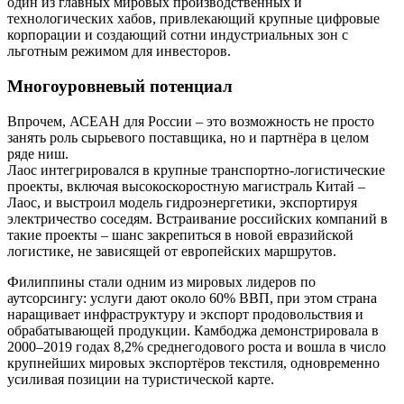
один из главных мировых производственных и
технологических хабов, привлекающий крупные цифровые
корпорации и создающий сотни индустриальных зон с
льготным режимом для инвесторов.
Многоуровневый потенциал
Впрочем, АСЕАН для России – это возможность не просто
занять роль сырьевого поставщика, но и партнёра в целом
ряде ниш.
Лаос интегрировался в крупные транспортно-логистические
проекты, включая высокоскоростную магистраль Китай –
Лаос, и выстроил модель гидроэнергетики, экспортируя
электричество соседям. Встраивание российских компаний в
такие проекты – шанс закрепиться в новой евразийской
логистике, не зависящей от европейских маршрутов.
Филиппины стали одним из мировых лидеров по
аутсорсингу: услуги дают около 60% ВВП, при этом страна
наращивает инфраструктуру и экспорт продовольствия и
обрабатывающей продукции. Камбоджа демонстрировала в
2000–2019 годах 8,2% среднегодового роста и вошла в число
крупнейших мировых экспортёров текстиля, одновременно
усиливая позиции на туристической карте.