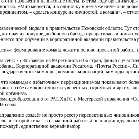
и сотни назначений на высокие посты. В этом году организатор
ьностью. «Мир меняется, и в одиночку в нём уже ничего не добь
я президентом, – сделать конкурс не личностей, а команд», – о
правленческой модели в правительстве Псковской области. Тут ст
 которая из полупредвыборного бренда превратилась в понятну
ется при обучении в корпоративной академии правительства р
оссия»: формирование команд лежит в основе проектной работы 
 себя: 75 395 заявок из 89 регионов и 66 стран, финал с участи
банка, Корпоративной академии Росатома, «Почты России», Янд
 государственные команды, команды корпораций, команды органи
 что команды с избыточным перфекционизмом показывают более 
ают в себе самокритичных и уверенных, скромных и ярких, альтр
ой организм.
командообразованию от РАНХиГС и Мастерской управления «Сен
26 года.
направленно создаёт не просто реестр перспективных чиновнико
ль, в которой сила – в слаженной работе, а не в индивидуальных
, пожалуй, единственно верный выбор.