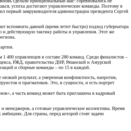
ы вновь сделали принципиальный шаг: соревновались не
ёшься, успеха достигают управленческие команды. Поэтому в
тметил первый замруководителя администрации президента Сергей
оит вспомнить давний (время летит быстро) подход губернатора
ю и действующую тактику работы и управления. Этот же
егиона.
партии.
ем 1 400 управленцев в составе 280 команд. Среди финалистов –
екса, РЖД, правительства ДНР, Рязанской и Амурской
заций и сборные команды – по 15 в каждой.
низкий результат, а умеренная конфликтность, напротив,
уистов и прагматиков. Это, в сущности, и есть портрет
еж», а часть команд может быть приглашена в кадровый
в и менеджеров, а готовые управленческие коллективы. Время
 амбициях. Для страны, перед которой стоят задачи