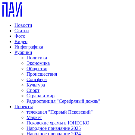
Новости
Статьи
Фото
Видео
Инфографика
Рубрики
Политика
Экономика
Общество
Происшествия
Соцсфера
Культура
Спорт
Страна и мир
Радиостанция "Серебряный дождь"
Проекты
телеканал "Первый Псковский"
Маркет
Псковские храмы в ЮНЕСКО
Народное признание 2025
Народное признание 2024