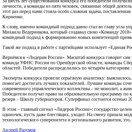
За шесть лет существования конкурса его победители получил
личности, а команды из пяти человек, связанные общей деятел
этот раз перед нами стояла особо сложная задача, поставленна
Кириенко.
К слову, именно командный подход давно стал во главу угла у
Михаила Ведерникова, который создавал свою «Команду 2018»,
командный подход к формированию новых компетенций применя
Такой же подход в работе с партийцами использует «Единая Р
Вернёмся к «Лидерам России». Масштаб конкурса говорит сам за
команда УФНС России по Оренбургской области, команды Сбер
областей. Победители распределились по четырём категориям:
Эксперты конкурса провели серьёзную аналитику: выяснилось,
помогает достигать лучших показателей. Лучшие команды сочет
современного управленческого коллектива – не монолит, а жив
Победители получат право на образовательную программу по 
резерв – Школу губернаторов. Суперфинал состоится осенью 20
В этом – главный сигнал «Лидеров России»: государство целе
одиночек, пусть даже блестящих, уходит. На смену пришла моде
технологического суверенитета и регионального развития, это
Андрей Разумов