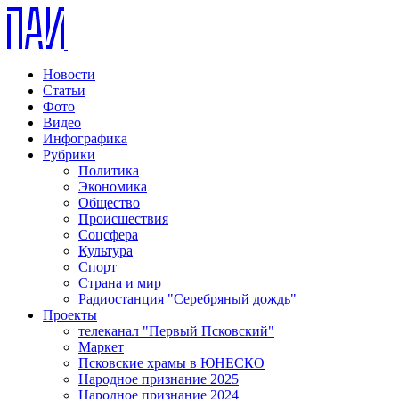
Новости
Статьи
Фото
Видео
Инфографика
Рубрики
Политика
Экономика
Общество
Происшествия
Соцсфера
Культура
Спорт
Страна и мир
Радиостанция "Серебряный дождь"
Проекты
телеканал "Первый Псковский"
Маркет
Псковские храмы в ЮНЕСКО
Народное признание 2025
Народное признание 2024