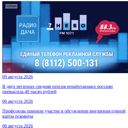
09 августа 2026
В двух регионах средняя пенсия неработающих россиян
превысила 40 тысяч рублей
06 августа 2026
Профсоюзы приняли участие в обсуждении внедрения единой
карты псковича
06 августа 2026