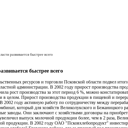
асти развивается быстрее всего
звивается быстрее всего
ьственных ресурсов и торговли Псковской области подвел ито
бластной администрации. В 2002 году прирост производства про
ила рост производства за этот период 6 %, можно констатирова
ти в целом. Прирост производства продукции в пищевой и пере
тв. В 2002 году активную работу по сотрудничеству между пере
бинат, который для хозяйств Великолукского и Бежаницкого ра
ые заводы. Они заключают с хозяйствами договоры на приобрет
увеличил выпуск молочной продукции более, чем в 2 раза, Вел
ной продукции. В 2002 году ОАО "Псковхлебопродукт" инвестиро