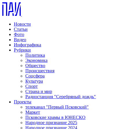
Новости
Статьи
Фото
Видео
Инфографика
Рубрики
Политика
Экономика
Общество
Происшествия
Соцсфера
Культура
Спорт
Страна и мир
Радиостанция "Серебряный дождь"
Проекты
телеканал "Первый Псковский"
Маркет
Псковские храмы в ЮНЕСКО
Народное признание 2025
Народное признание 2024