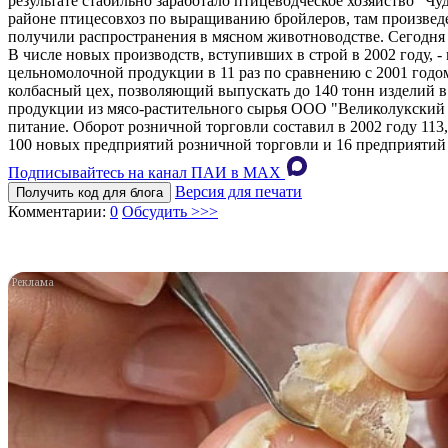
результате стабильно заработало птицеводческое хозяйство "Чу
районе птицесовхоз по выращиванию бройлеров, там произведе
получили распространения в мясном животноводстве. Сегодня 
В числе новых производств, вступивших в строй в 2002 году,
цельномолочной продукции в 11 раз по сравнению с 2001 годо
колбасный цех, позволяющий выпускать до 140 тонн изделий в 
продукции из мясо-растительного сырья ООО "Великолукский 
питание. Оборот розничной торговли составил в 2002 году 113
100 новых предприятий розничной торговли и 16 предприятий
Подписывайтесь на канал ПАИ в MAХ
Версия для печати
Получить код для блога
Комментарии:
0
Обсудить >>>