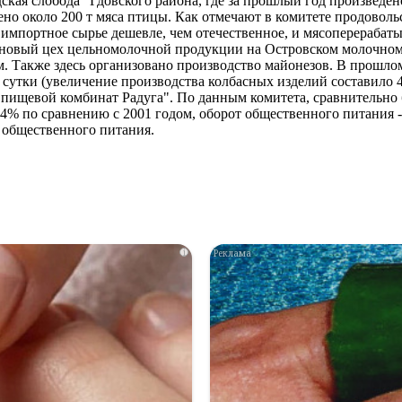
дская слобода" Гдовского района, где за прошлый год произведе
но около 200 т мяса птицы. Как отмечают в комитете продоволь
импортное сырье дешевле, чем отечественное, и мясоперерабат
 - новый цех цельномолочной продукции на Островском молочно
м. Также здесь организовано производство майонезов. В прошл
сутки (увеличение производства колбасных изделий составило 4
пищевой комбинат Радуга". По данным комитета, сравнительно 
,4% по сравнению с 2001 годом, оборот общественного питания -
 общественного питания.
i