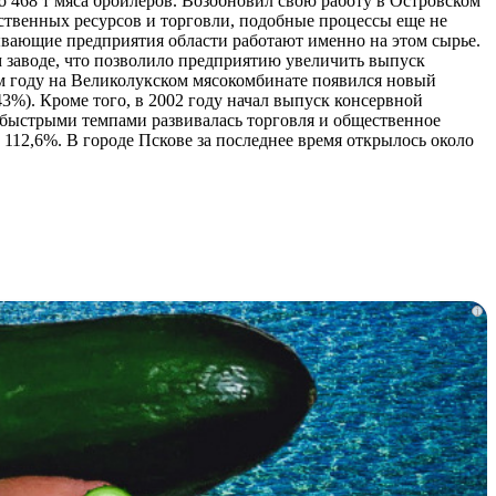
но 468 т мяса бройлеров. Возобновил свою работу в Островском
ственных ресурсов и торговли, подобные процессы еще не
ывающие предприятия области работают именно на этом сырье.
м заводе, что позволило предприятию увеличить выпуск
ом году на Великолукском мясокомбинате появился новый
3%). Кроме того, в 2002 году начал выпуск консервной
быстрыми темпами развивалась торговля и общественное
 112,6%. В городе Пскове за последнее время открылось около
i