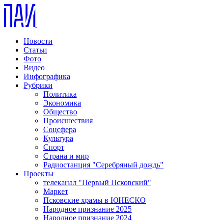
Новости
Статьи
Фото
Видео
Инфографика
Рубрики
Политика
Экономика
Общество
Происшествия
Соцсфера
Культура
Спорт
Страна и мир
Радиостанция "Серебряный дождь"
Проекты
телеканал "Первый Псковский"
Маркет
Псковские храмы в ЮНЕСКО
Народное признание 2025
Народное признание 2024