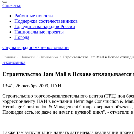
Сюжеты:
Районные новости
Поддержка соотечественников
Год единства народов России
Национальные проекты
Погода
Слушать радио «7 небо» онлайн
Главная
Новости
Экономика
Строительство Jam Mall в Пскове отклад
Экономика
Строительство Jam Mall в Пскове откладывается
13:41, 26 октября 2009, ПАИ
Строительство торгово-развлекательного центра (ТРЦ) под бре
корреспонденту ПАИ в компании Hermitage Construction & Mana
Hermitage Construction & Management Group завершает объекты,
Площадка есть, но даже не начат и нулевой цикл", - отметили 
Также там затруднились назвать дату начала реализации проек