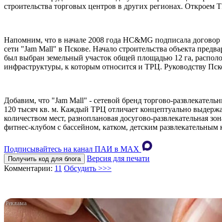
строительства торговых центров в других регионах. Откроем ТР
Напомним, что в начале 2008 года HC&МG подписала договор 
сети "Jam Mall" в Пскове. Начало строительства объекта предв
был выбран земельный участок общей площадью 12 га, распол
инфраструктуры, к которым относится и ТРЦ. Руководству Пск
Добавим, что "Jam Mall" - сетевой бренд торгово-развлекате
120 тысяч кв. м. Каждый ТРЦ отличает концептуально выдержа
количеством мест, разноплановая досугово-развлекательная зо
фитнес-клубом с бассейном, катком, детским развлекательны
Подписывайтесь на канал ПАИ в MAХ
Версия для печати
Получить код для блога
Комментарии:
11
Обсудить >>>