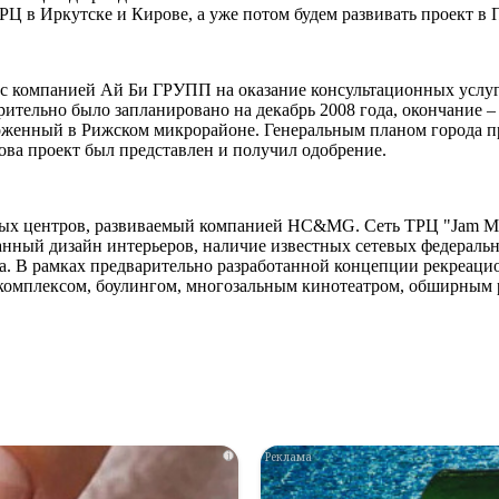
Ц в Иркутске и Кирове, а уже потом будем развивать проект в П
с компанией Ай Би ГРУПП на оказание консультационных услуг 
арительно было запланировано на декабрь 2008 года, окончание –
оженный в Рижском микрорайоне. Генеральным планом города пр
ова проект был представлен и получил одобрение.
льных центров, развиваемый компанией HC&МG. Сеть ТРЦ "Jam Ma
нный дизайн интерьеров, наличие известных сетевых федеральн
на. В рамках предварительно разработанной концепции рекреаци
м комплексом, боулингом, многозальным кинотеатром, обширным
i