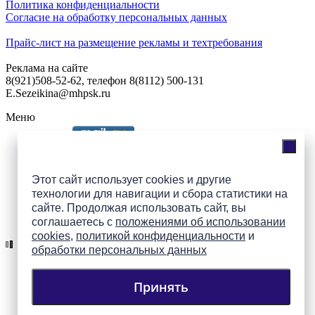
Политика конфиденциальности
Согласие на обработку персональных данных
Прайс-лист на размещение рекламы и техтребования
Реклама на сайте
8(921)508-52-62, телефон 8(8112) 500-131
E.Sezeikina@mhpsk.ru
Меню
Слушать радио «7 небо» онлайн
Этот сайт использует cookies и другие
технологии для навигации и сбора статистики на
сайте. Продолжая использовать сайт, вы
Подпишись на группы
соглашаетесь с
положениями об использовании
ПАИ в соцсетях!
cookies
,
политикой конфиденциальности
и
обработки персональных данных
Принять