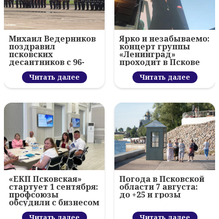
Михаил Ведерников
Ярко и незабываемо:
поздравил
концерт группы
псковских
«Ленинград»
десантников с 96-
проходит в Пскове
летием ВДВ и
вручил награды
Читать далее
Читать далее
«ЕКП Псковская»
Погода в Псковской
стартует 1 сентября:
области 7 августа:
профсоюзы
до +25 и грозы
обсудили с бизнесом
новый цифровой
проект
Читать далее
Читать далее