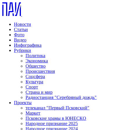
Новости
Статьи
Фото
Видео
Инфографика
Рубрики
Политика
Экономика
Общество
Происшествия
Соцсфера
Культура
Спорт
Страна и мир
Радиостанция "Серебряный дождь"
Проекты
телеканал "Первый Псковский"
Маркет
Псковские храмы в ЮНЕСКО
Народное признание 2025
Народное признание 2024