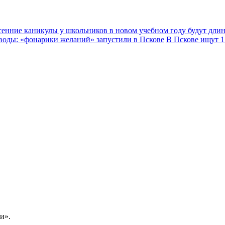
енние каникулы у школьников в новом учебном году будут дли
 воды: «фонарики желаний» запустили в Пскове
В Пскове ищут 1
и».