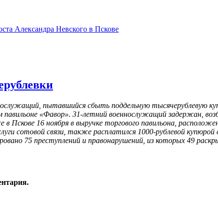
оста Александра Невского в Пскове
ерублевки
ннослужащий, пытавшийся сбыть поддельную тысячерублевую ку
ом павильоне «Фавор». 31-летний военнослужащий задержан, во
в Пскове 16 ноября в выручке торгового павильона, расположен
луги сотовой связи, также расплатился 1000-рублевой купюрой 
ровано 75 преступлений и правонарушений, из которых 49 раскр
ентария.