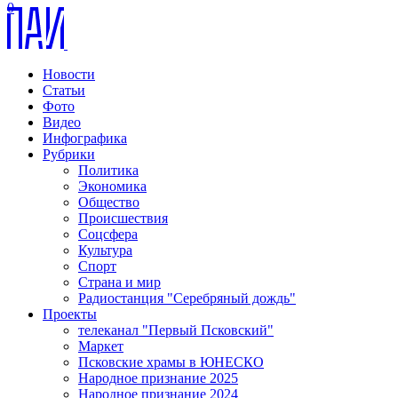
0
Новости
Статьи
Фото
Видео
Инфографика
Рубрики
Политика
Экономика
Общество
Происшествия
Соцсфера
Культура
Спорт
Страна и мир
Радиостанция "Серебряный дождь"
Проекты
телеканал "Первый Псковский"
Маркет
Псковские храмы в ЮНЕСКО
Народное признание 2025
Народное признание 2024