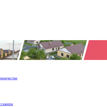
енничестве
ассажира