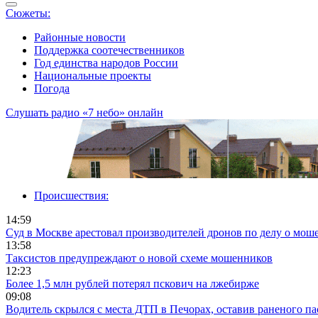
Сюжеты:
Районные новости
Поддержка соотечественников
Год единства народов России
Национальные проекты
Погода
Слушать радио «7 небо» онлайн
Происшествия:
14:59
Суд в Москве арестовал производителей дронов по делу о мош
13:58
Таксистов предупреждают о новой схеме мошенников
12:23
Более 1,5 млн рублей потерял пскович на лжебирже
09:08
Водитель скрылся с места ДТП в Печорах, оставив раненого п