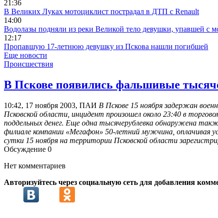
21:36
В Великих Луках мотоциклист пострадал в ДТП с Renault
14:00
Водолазы подняли из реки Великой тело девушки, упавшей с м
12:17
Пропавшую 17-летнюю девушку из Пскова нашли погибшей
Еще новости
Происшествия
В Пскове появились фальшивые тысяч
10:42, 17 ноября 2003, ПАИ
В Пскове 15 ноября задержан вое
Псковской области, инцидент произошел около 23:40 в торгов
поддельных денег. Еще одна тысячерублевка обнаружена также 
филиале компании «Мегафон» 50-летний мужчина, оплачивая ус
сутки 15 ноября на территории Псковской области зарегистри
Обсуждение
0
Нет комментариев
Авторизуйтесь через социальную сеть для добавления комм