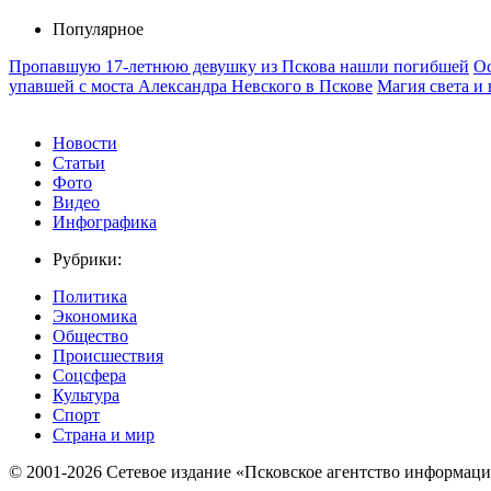
Популярное
Пропавшую 17-летнюю девушку из Пскова нашли погибшей
Ос
упавшей с моста Александра Невского в Пскове
Магия света и
Новости
Статьи
Фото
Видео
Инфографика
Рубрики:
Политика
Экономика
Общество
Происшествия
Соцсфера
Культура
Спорт
Страна и мир
© 2001-2026 Сетевое издание «Псковское агентство информаци