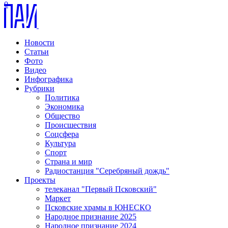
0
Новости
Статьи
Фото
Видео
Инфографика
Рубрики
Политика
Экономика
Общество
Происшествия
Соцсфера
Культура
Спорт
Страна и мир
Радиостанция "Серебряный дождь"
Проекты
телеканал "Первый Псковский"
Маркет
Псковские храмы в ЮНЕСКО
Народное признание 2025
Народное признание 2024