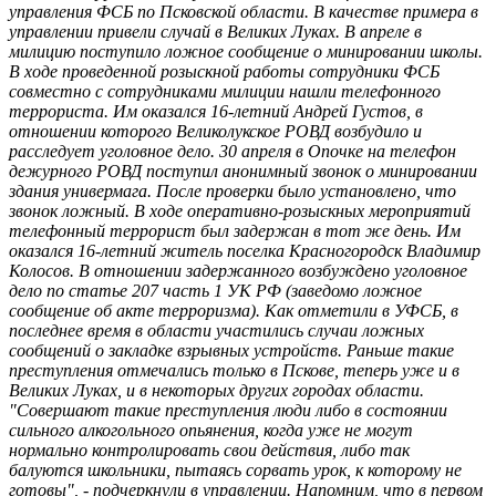
управления ФСБ по Псковской области. В качестве примера в
управлении привели случай в Великих Луках. В апреле в
милицию поступило ложное сообщение о минировании школы.
В ходе проведенной розыскной работы сотрудники ФСБ
совместно с сотрудниками милиции нашли телефонного
террориста. Им оказался 16-летний Андрей Густов, в
отношении которого Великолукское РОВД возбудило и
расследует уголовное дело. 30 апреля в Опочке на телефон
дежурного РОВД поступил анонимный звонок о минировании
здания универмага. После проверки было установлено, что
звонок ложный. В ходе оперативно-розыскных мероприятий
телефонный террорист был задержан в тот же день. Им
оказался 16-летний житель поселка Красногородск Владимир
Колосов. В отношении задержанного возбуждено уголовное
дело по статье 207 часть 1 УК РФ (заведомо ложное
сообщение об акте терроризма). Как отметили в УФСБ, в
последнее время в области участились случаи ложных
сообщений о закладке взрывных устройств. Раньше такие
преступления отмечались только в Пскове, теперь уже и в
Великих Луках, и в некоторых других городах области.
"Совершают такие преступления люди либо в состоянии
сильного алкогольного опьянения, когда уже не могут
нормально контролировать свои действия, либо так
балуются школьники, пытаясь сорвать урок, к которому не
готовы", - подчеркнули в управлении. Напомним, что в первом