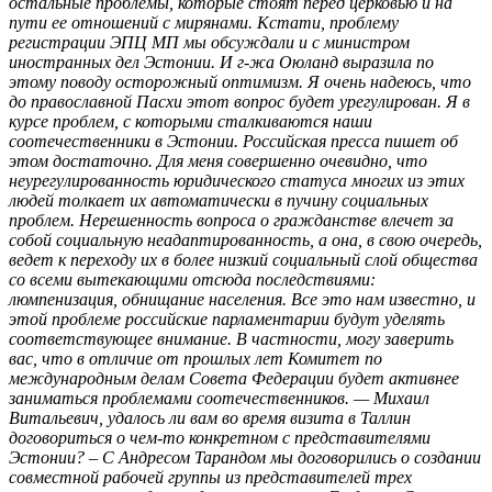
остальные проблемы, которые стоят перед церковью и на
пути ее отношений с мирянами. Кстати, проблему
регистрации ЭПЦ МП мы обсуждали и с министром
иностранных дел Эстонии. И г-жа Оюланд выразила по
этому поводу осторожный оптимизм. Я очень надеюсь, что
до православной Пасхи этот вопрос будет урегулирован. Я в
курсе проблем, с которыми сталкиваются наши
соотечественники в Эстонии. Российская пресса пишет об
этом достаточно. Для меня совершенно очевидно, что
неурегулированность юридического статуса многих из этих
людей толкает их автоматически в пучину социальных
проблем. Нерешенность вопроса о гражданстве влечет за
собой социальную неадаптированность, а она, в свою очередь,
ведет к переходу их в более низкий социальный слой общества
со всеми вытекающими отсюда последствиями:
люмпенизация, обнищание населения. Все это нам известно, и
этой проблеме российские парламентарии будут уделять
соответствующее внимание. В частности, могу заверить
вас, что в отличие от прошлых лет Комитет по
международным делам Совета Федерации будет активнее
заниматься проблемами соотечественников. — Михаил
Витальевич, удалось ли вам во время визита в Таллин
договориться о чем-то конкретном с представителями
Эстонии? – С Андресом Тарандом мы договорились о создании
совместной рабочей группы из представителей трех