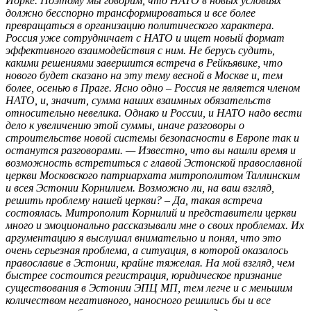
Йорке. Поэтому мы говорим, что НАТО в новых условиях
должно бесспорно трансформироваться и все более
превращаться в организацию политического характера.
Россия уже сотрудничает с НАТО и ищет новый формат
эффективного взаимодействия с ним. Не берусь судить,
какими решениями завершится встреча в Рейкьявике, что
нового будет сказано на эту тему весной в Москве и, тем
более, осенью в Праге. Ясно одно – Россия не является членом
НАТО, и, значит, сумма наших взаимных обязательств
относительно невелика. Однако и России, и НАТО надо вести
дело к увеличению этой суммы, иначе разговоры о
строительстве новой системы безопасности в Европе так и
останутся разговорами. — Известно, что вы нашли время и
возможность встретиться с главой Эстонской православной
церкви Московского патриархата митрополитом Таллинским
и всея Эстонии Корнилием. Возможно ли, на ваш взгляд,
решить проблему нашей церкви? – Да, такая встреча
состоялась. Митрополит Корнилий и представители церкви
много и эмоционально рассказывали мне о своих проблемах. Их
аргументацию я выслушал внимательно и понял, что это
очень серьезная проблема, а ситуация, в которой оказалось
православие в Эстонии, крайне тяжелая. На мой взгляд, чем
быстрее состоится регистрация, юридическое признание
существования в Эстонии ЭПЦ МП, тем легче и с меньшим
количеством негативного, наносного решились бы и все