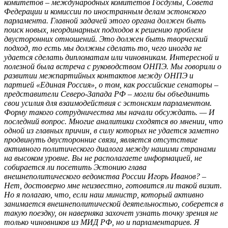
комитетов – международных комитетов Госдумы, Совета
Федерации и комиссии по иностранным делам эстонского
парламента. Главной задачей этого органа должен быть
поиск новых, неординарных подходов к решению проблем
двусторонних отношений. Это должен быть творческий
подход, то есть мы должны сделать то, чего иногда не
удается сделать дипломатам или чиновникам. Интересной и
полезной была встреча с руководством ОНПЭ. Мы говорили о
развитии межпартийных контактов между ОНПЭ и
партией «Единая Россия», о том, как российские сенаторы –
представители Северо-Запада РФ – могли бы объединить
свои усилия для взаимодействия с эстонским парламентом.
Форму такого сотрудничества мы начали обсуждать. — И
последний вопрос. Многие аналитики сходятся во мнении, что
одной из главных причин, в силу которых не удается заметно
продвинуть двусторонние связи, является отсутствие
активного политического диалога между нашими странами
на высоком уровне. Вы не располагаете информацией, не
собирается ли посетить Эстонию глава
внешнеполитического ведомства России Игорь Иванов? –
Нет, достоверно мне неизвестно, готовится ли такой визит.
Но я полагаю, что, если наш министр, который активно
занимается внешнеполитической деятельностью, соберется в
такую поездку, он наверняка захочет узнать точку зрения не
только чиновников из МИД РФ, но и парламентариев. Я