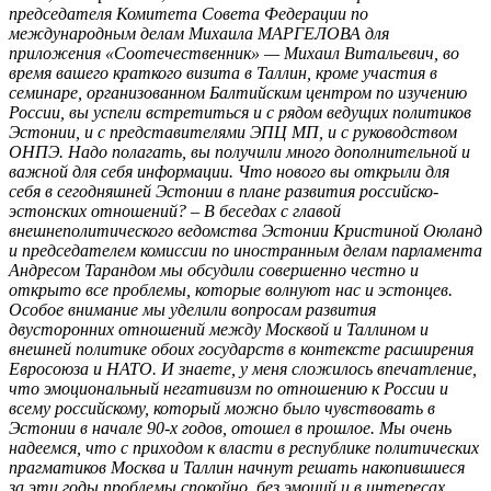
председателя Комитета Совета Федерации по
международным делам Михаила МАРГЕЛОВА для
приложения «Соотечественник» — Михаил Витальевич, во
время вашего краткого визита в Таллин, кроме участия в
семинаре, организованном Балтийским центром по изучению
России, вы успели встретиться и с рядом ведущих политиков
Эстонии, и с представителями ЭПЦ МП, и с руководством
ОНПЭ. Надо полагать, вы получили много дополнительной и
важной для себя информации. Что нового вы открыли для
себя в сегодняшней Эстонии в плане развития российско-
эстонских отношений? – В беседах с главой
внешнеполитического ведомства Эстонии Кристиной Оюланд
и председателем комиссии по иностранным делам парламента
Андресом Тарандом мы обсудили совершенно честно и
открыто все проблемы, которые волнуют нас и эстонцев.
Особое внимание мы уделили вопросам развития
двусторонних отношений между Москвой и Таллином и
внешней политике обоих государств в контексте расширения
Евросоюза и НАТО. И знаете, у меня сложилось впечатление,
что эмоциональный негативизм по отношению к России и
всему российскому, который можно было чувствовать в
Эстонии в начале 90-х годов, отошел в прошлое. Мы очень
надеемся, что с приходом к власти в республике политических
прагматиков Москва и Таллин начнут решать накопившиеся
за эти годы проблемы спокойно, без эмоций и в интересах