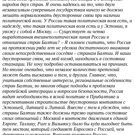
народов двух стран. Я очень надеюсь на то, что двум
независимым суверенным государствам ничего не должно
мешать нормализовать двусторонние связи при наличии
политической воли. У России такая политическая воля есть, и
надежду, что такая политическая воля есть и у Эстонии, я
увожу с собой в Москву. — Существует ли четко
выработанная внешнеполитическая линия России в
отношении стран Балтии? – Я склонен считать, что Россия
на протяжении ряда лет не уделяла достаточного внимания
своим непосредственным соседям – странам Балтии. И наши
двусторонние связи, на мой взгляд, находились в состоянии
стагнации. Не хочу подробно останавливаться на причинах.
Но вполне очевидно, что немалое количество претензий
может быть высказано и тем, и другим. Главное, что,
учитывая собственные интересы, региональные особенности
стран Балтии, во многом общие подходы к проблемам
европейской интеграции и вопросам безопасности, Россия
видит необходимость в ясной политике в Прибалтике и
перспективном строительстве двусторонних контактов с
Эстонией, Латвией и Литвой. Вместе с тем я убежден, что
страны Балтии также должны трезво оценить состояние
своих отношений с Москвой в контексте движения к единой
Европе. Таллину, Риге и Вильнюсу было бы куда выгоднее быть
тем мостом, который соединяет Евросоюз с Россией, чем
фактором осложнения. Внешняя политика России