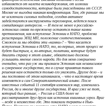
избавляется от налета великодержавия, от иллюзии
самодостаточности, которые были унаследованы от СССР.
Москве не выгодна никакая конфронтация. Там, где раньше мы
не исключали силовых подходов, сегодня активнее
задействуются инструменты переговоров, ведется поиск
совпадающих интересов. — И тем не менее в российско-
эстонских связях по-прежнему остаются такие камни
преткновения, как вступление Эстонии в НАТО, проблема
регистрации ЭПЦ МП, положение соотечественников.
Сможем ли мы обойти эти «камни»? – Что касается
вступления Эстонии в НАТО, то, во-первых, этот процесс не
будет быстрым, а, во-вторых, политики, которые будут
двигать страну в этот альянс, обязательно должны
услышать мнение своего народа. Но для меня совершенно
очевидно, что раз уж мы признаем Эстонию как независимое
и суверенное государство, то в случае принятия такого
решения нам останется только его уважать. Другое дело – и
мы постоянно об этом напоминаем, – что в настоящее время
изменяется и сам Североатлантический альянс. После
известных событий 11 сентября изменился мир, изменилась
Россия, да и многие другие государства. И враг уже не тот,
который был раньше, – Россия и США более не
рассматривают друг друга как источник взаимных угроз. Враг
– везде и неизвестно где. Это показали теракты в Нью-