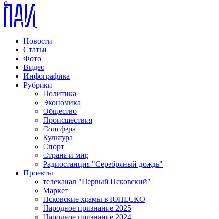
0
Новости
Статьи
Фото
Видео
Инфографика
Рубрики
Политика
Экономика
Общество
Происшествия
Соцсфера
Культура
Спорт
Страна и мир
Радиостанция "Серебряный дождь"
Проекты
телеканал "Первый Псковский"
Маркет
Псковские храмы в ЮНЕСКО
Народное признание 2025
Народное признание 2024