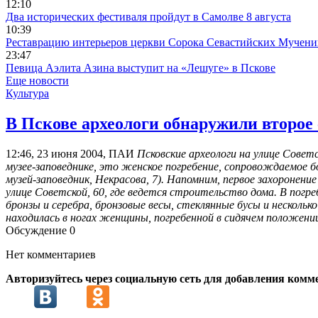
12:10
Два исторических фестиваля пройдут в Самолве 8 августа
10:39
Реставрацию интерьеров церкви Сорока Севастийских Мучени
23:47
Певица Аэлита Азина выступит на «Лешуге» в Пскове
Еще новости
Культура
В Пскове археологи обнаружили второе
12:46, 23 июня 2004, ПАИ
Псковские археологи на улице Сове
музее-заповеднике, это женское погребение, сопровождаемое б
музей-заповедник, Некрасова, 7). Напомним, первое захоронени
улице Советской, 60, где ведется строительство дома. В погр
бронзы и серебра, бронзовые весы, стеклянные бусы и нескольк
находилась в ногах женщины, погребенной в сидячем положен
Обсуждение
0
Нет комментариев
Авторизуйтесь через социальную сеть для добавления комм