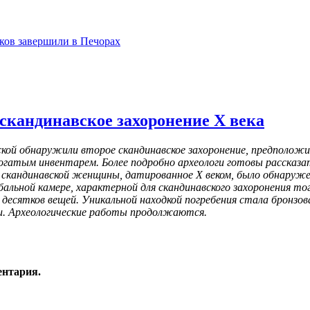
ков завершили в Печорах
 скандинавское захоронение X века
тской обнаружили второе скандинавское захоронение, предполож
огатым инвентарем. Более подробно археологи готовы рассказать
е скандинавской женщины, датированное X веком, было обнаружено
ебальной камере, характерной для скандинавского захоронения т
о десятков вещей. Уникальной находкой погребения стала бронзо
ии. Археологические работы продолжаются.
ентария.