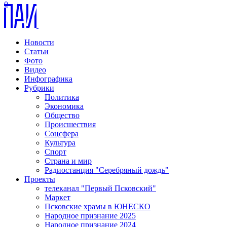
0
Новости
Статьи
Фото
Видео
Инфографика
Рубрики
Политика
Экономика
Общество
Происшествия
Соцсфера
Культура
Спорт
Страна и мир
Радиостанция "Серебряный дождь"
Проекты
телеканал "Первый Псковский"
Маркет
Псковские храмы в ЮНЕСКО
Народное признание 2025
Народное признание 2024