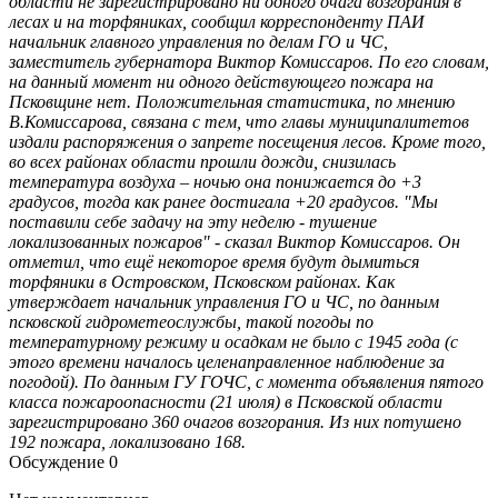
области не зарегистрировано ни одного очага возгорания в
лесах и на торфяниках, сообщил корреспонденту ПАИ
начальник главного управления по делам ГО и ЧС,
заместитель губернатора Виктор Комиссаров. По его словам,
на данный момент ни одного действующего пожара на
Псковщине нет. Положительная статистика, по мнению
В.Комиссарова, связана с тем, что главы муниципалитетов
издали распоряжения о запрете посещения лесов. Кроме того,
во всех районах области прошли дожди, снизилась
температура воздуха – ночью она понижается до +3
градусов, тогда как ранее достигала +20 градусов. "Мы
поставили себе задачу на эту неделю - тушение
локализованных пожаров" - сказал Виктор Комиссаров. Он
отметил, что ещё некоторое время будут дымиться
торфяники в Островском, Псковском районах. Как
утверждает начальник управления ГО и ЧС, по данным
псковской гидрометеослужбы, такой погоды по
температурному режиму и осадкам не было с 1945 года (с
этого времени началось целенаправленное наблюдение за
погодой). По данным ГУ ГОЧС, с момента объявления пятого
класса пожароопасности (21 июля) в Псковской области
зарегистрировано 360 очагов возгорания. Из них потушено
192 пожара, локализовано 168.
Обсуждение
0