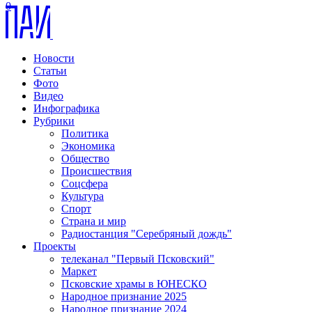
0
Новости
Статьи
Фото
Видео
Инфографика
Рубрики
Политика
Экономика
Общество
Происшествия
Соцсфера
Культура
Спорт
Страна и мир
Радиостанция "Серебряный дождь"
Проекты
телеканал "Первый Псковский"
Маркет
Псковские храмы в ЮНЕСКО
Народное признание 2025
Народное признание 2024