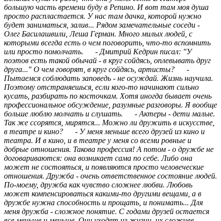
большую часть времени буду в Репино. И вот там моя душа
просто распластается. У нас там дачка, которой нужно
будет заниматься, залив... Рядом замечательные соседи -
Олег Басилашвили, Леша Герман. Много милых людей, с
которыми всегда есть о чем поговорить, что-то вспомнить
или просто помолчать. - Дмитрий Кедрин писал: "У
поэтов есть такой обычай - в круг сойдясь, оплевывать друг
друга..." О чем говорят, в круг сойдясь, артисты? -
Пытаемся соблюдать заповедь - не осуждай. Жизнь научила.
Поэтому отстраняешься, если кого-то начинают сильно
кусать, разбирать по косточкам. Хотя иногда бывает очень
профессиональное обсуждение, разумные разговоры. Я вообще
больше люблю молчать и слушать. - Актеры - дети малые.
Так же ссорятся, мирятся... Можно ли дружить в искусстве,
в театре и кино? - У меня меньше всего друзей из кино и
театра. И в кино, и в театре у меня со всеми ровные и
добрые отношения. Такова профессия! А потом - о дружбе не
договариваются: она возникает сама по себе. Либо она
может не состояться, и появляются просто человеческие
отношения. Дружба - очень ответственное состояние людей.
По-моему, дружба как чувство сложнее любви. Любовь
может компенсироваться какими-то другими вещами, а в
дружбе нужна способность и прощать, и понимать... Для
меня дружба - сложное понятие. С годами друзей остается
все меньше и меньше. Они уходят из жизни, их сложнее