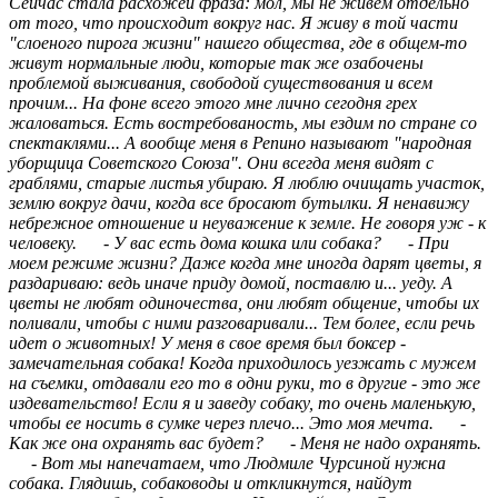
Сейчас стала расхожей фраза: мол, мы не живем отдельно
от того, что происходит вокруг нас. Я живу в той части
"слоеного пирога жизни" нашего общества, где в общем-то
живут нормальные люди, которые так же озабочены
проблемой выживания, свободой существования и всем
прочим... На фоне всего этого мне лично сегодня грех
жаловаться. Есть востребованость, мы ездим по стране со
спектаклями... А вообще меня в Репино называют "народная
уборщица Советского Союза". Они всегда меня видят с
граблями, старые листья убираю. Я люблю очищать участок,
землю вокруг дачи, когда все бросают бутылки. Я ненавижу
небрежное отношение и неуважение к земле. Не говоря уж - к
человеку. - У вас есть дома кошка или собака? - При
моем режиме жизни? Даже когда мне иногда дарят цветы, я
раздариваю: ведь иначе приду домой, поставлю и... уеду. А
цветы не любят одиночества, они любят общение, чтобы их
поливали, чтобы с ними разговаривали... Тем более, если речь
идет о животных! У меня в свое время был боксер -
замечательная собака! Когда приходилось уезжать с мужем
на съемки, отдавали его то в одни руки, то в другие - это же
издевательство! Если я и заведу собаку, то очень маленькую,
чтобы ее носить в сумке через плечо... Это моя мечта. -
Как же она охранять вас будет? - Меня не надо охранять.
- Вот мы напечатаем, что Людмиле Чурсиной нужна
собака. Глядишь, собаководы и откликнутся, найдут