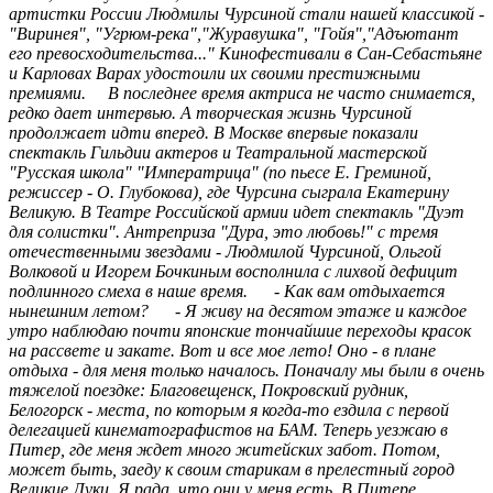
артистки России Людмилы Чурсиной стали нашей классикой -
"Виринея", "Угрюм-река","Журавушка", "Гойя","Адъютант
его превосходительства..." Кинофестивали в Сан-Себастьяне
и Карловах Варах удостоили их своими престижными
премиями. В последнее время актриса не часто снимается,
редко дает интервью. А творческая жизнь Чурсиной
продолжает идти вперед. В Москве впервые показали
спектакль Гильдии актеров и Театральной мастерской
"Русская школа" "Императрица" (по пьесе Е. Греминой,
режиссер - О. Глубокова), где Чурсина сыграла Екатерину
Великую. В Театре Российской армии идет спектакль "Дуэт
для солистки". Антреприза "Дура, это любовь!" с тремя
отечественными звездами - Людмилой Чурсиной, Ольгой
Волковой и Игорем Бочкиным восполнила с лихвой дефицит
подлинного смеха в наше время. - Как вам отдыхается
нынешним летом? - Я живу на десятом этаже и каждое
утро наблюдаю почти японские тончайшие переходы красок
на рассвете и закате. Вот и все мое лето! Оно - в плане
отдыха - для меня только началось. Поначалу мы были в очень
тяжелой поездке: Благовещенск, Покровский рудник,
Белогорск - места, по которым я когда-то ездила с первой
делегацией кинематографистов на БАМ. Теперь уезжаю в
Питер, где меня ждет много житейских забот. Потом,
может быть, заеду к своим старикам в прелестный город
Великие Луки. Я рада, что они у меня есть. В Питере