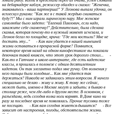
ловили рыбу. Когда я предстала перед их очами, успев сломать
на дебаркадере каблук, режиссер обалдел и сказал: "Женечка,
знакомьтесь - ваша партнерша!" У Леонова выпала удочка, он
всплеснул руками: "Как же я с такой жердью сниматься
буду?!" Мы с ним играли лирическую пару. Мое женское
самолюбие было задето: "Евгений Павлович, если надо,
закажите себе скамеечку!" Действительно, была сделана
скамья, которая почему-то в нужный момент исчезала, и
Леонов бегал по площадке, крича: "Где мои костыли? Мне не
достать эту..." - Как вам удается в нашей нынешней
жизни оставаться в прекрасной форме? Помнится,
некоторое время назад на одном кинофестивале вы показали
девочкам такой книксен, что этот урок дорогого стоил... -
Как-то в Гатчине в школе-интернате, где есть кадетские
классы, я прошлась в полонезе с одним десятилетним
кадетом. Он так элегантно подал мне ручку. От волнения у
него пальцы были холодные... Как мне удается так
держаться? Никогда не задавалась этим вопросом. Я ничего
специально не делаю - живу и живу. К тому же сейчас,
может быть, именно в Москве могут и забыть: я бываю в
столице реже, чем где-либо в другом месте. В основном, с
разъездами, ведь сегодня волка ноги кормят. В Доме кино ни
разу за последнее время не появлялась. Прочие тусовки тоже
не посещаю. - Как вам сегодня живется-дышится? - Все
зависит от настроения, погоды, обстоятельств жизни.