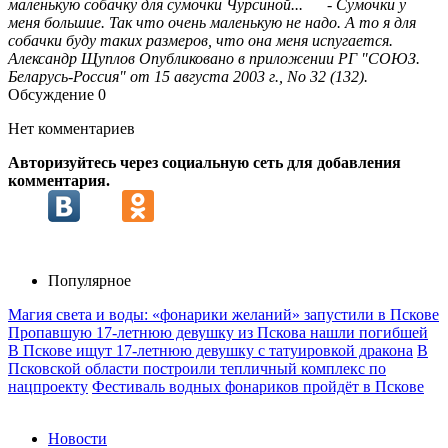
маленькую собачку для сумочки Чурсиной... - Сумочки у
меня большие. Так что очень маленькую не надо. А то я для
собачки буду таких размеров, что она меня испугается.
Александр Щуплов Опубликовано в приложении РГ "СОЮЗ.
Беларусь-Россия" от 15 августа 2003 г., No 32 (132).
Обсуждение
0
Нет комментариев
Авторизуйтесь через социальную сеть для добавления
комментария.
Популярное
Магия света и воды: «фонарики желаний» запустили в Пскове
Пропавшую 17-летнюю девушку из Пскова нашли погибшей
В Пскове ищут 17‑летнюю девушку с татуировкой дракона
В
Псковской области построили тепличный комплекс по
нацпроекту
Фестиваль водных фонариков пройдёт в Пскове
Новости