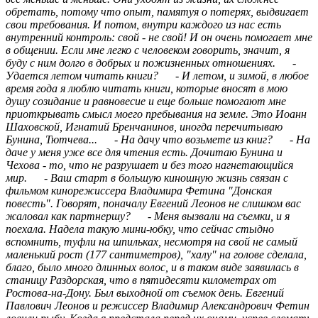
обретать, потому что опыт, памятуя о потерях, выдвигает
свои требования. И потом, внутри каждого из нас есть
внутренний контроль: свой - не свой! И он очень помогает мне
в общении. Если мне легко с человеком говорить, значит, я
буду с ним долго в добрых и пожизненных отношениях. -
Удается летом читать книги? - И летом, и зимой, в любое
время года я люблю читать книги, которые вносят в мою
душу созидание и равновесие и еще больше помогают мне
приоткрывать смысл моего пребывания на земле. Это Иоанн
Шаховской, Игнатий Бренчанинов, иногда перечитываю
Бунина, Тютчева... - На дачу что возьмете из книг? - На
даче у меня уже все для чтения есть. Дочитаю Бунина и
Чехова - то, что не разрушает и без того нагнетающийся
мир. - Ваш старт в большую киношную жизнь связан с
фильмом кинорежиссера Владимира Фетина "Донская
повесть". Говорят, поначалу Евгений Леонов не слишком вас
жаловал как партнершу? - Меня вызвали на съемки, и я
поехала. Надела такую мини-юбку, что сейчас стыдно
вспомнить, туфли на шпильках, несмотря на свой не самый
маленький рост (177 сантиметров), "халу" на голове сделала,
благо, было много длинных волос, и в таком виде заявилась в
станицу Раздорская, что в пятидесяти километрах от
Ростова-на-Дону. Был выходной от съемок день. Евгений
Павлович Леонов и режиссер Владимир Александрович Фетин