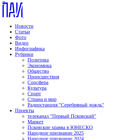
0
Новости
Статьи
Фото
Видео
Инфографика
Рубрики
Политика
Экономика
Общество
Происшествия
Соцсфера
Культура
Спорт
Страна и мир
Радиостанция "Серебряный дождь"
Проекты
телеканал "Первый Псковский"
Маркет
Псковские храмы в ЮНЕСКО
Народное признание 2025
Народное признание 2024