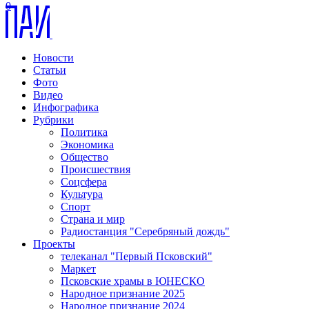
0
Новости
Статьи
Фото
Видео
Инфографика
Рубрики
Политика
Экономика
Общество
Происшествия
Соцсфера
Культура
Спорт
Страна и мир
Радиостанция "Серебряный дождь"
Проекты
телеканал "Первый Псковский"
Маркет
Псковские храмы в ЮНЕСКО
Народное признание 2025
Народное признание 2024