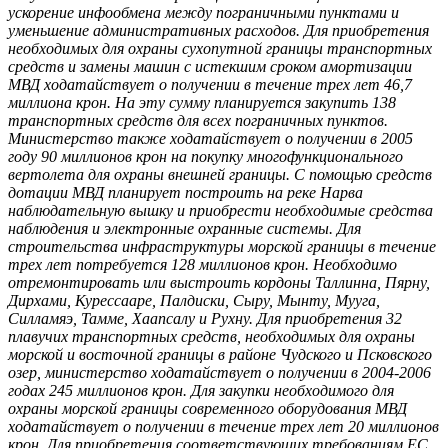
ускорение инфообмена между пограничными пунктами и
уменьшение административных расходов. Для приобретения
необходимых для охраны сухопутной границы транспортных
средств и замены машин с истекшим сроком амортизации
МВД ходатайствует о получении в течение трех лет 46,7
миллиона крон. На эту сумму планируется закупить 138
транспортных средств для всех пограничных пунктов.
Министерство также ходатайствует о получении в 2005
году 90 миллионов крон на покупку многофункционального
вертолета для охраны внешней границы. С помощью средств
дотации МВД планирует построить на реке Нарва
наблюдательную вышку и приобрести необходимые средства
наблюдения и электронные охранные системы. Для
строительства инфраструктуры морской границы в течение
трех лет потребуется 128 миллионов крон. Необходимо
отремонтировать или выстроить кордоны Таллинна, Пярну,
Дирхами, Курессааре, Палдиски, Сыру, Мынту, Мууга,
Силламяэ, Тамме, Хаапсалу и Рухну. Для приобретения 32
плавучих транспортных средств, необходимых для охраны
морской и восточной границы в районе Чудского и Псковского
озер, министерство ходатайствует о получении в 2004-2006
годах 245 миллионов крон. Для закупки необходимого для
охраны морской границы современного оборудования МВД
ходатайствует о получении в течение трех лет 20 миллионов
крон. Для приобретения соответствующих требованиям ЕС