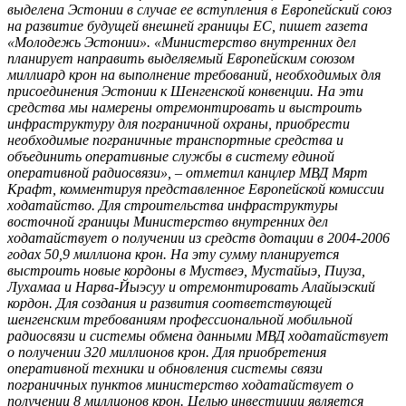
выделена Эстонии в случае ее вступления в Европейский союз
на развитие будущей внешней границы ЕС, пишет газета
«Молодежь Эстонии». «Министерство внутренних дел
планирует направить выделяемый Европейским союзом
миллиард крон на выполнение требований, необходимых для
присоединения Эстонии к Шенгенской конвенции. На эти
средства мы намерены отремонтировать и выстроить
инфраструктуру для пограничной охраны, приобрести
необходимые пограничные транспортные средства и
объединить оперативные службы в систему единой
оперативной радиосвязи», – отметил канцлер МВД Мярт
Крафт, комментируя представленное Европейской комиссии
ходатайство. Для строительства инфраструктуры
восточной границы Министерство внутренних дел
ходатайствует о получении из средств дотации в 2004-2006
годах 50,9 миллиона крон. На эту сумму планируется
выстроить новые кордоны в Муствеэ, Мустайыэ, Пиуза,
Лухамаа и Нарва-Йыэсуу и отремонтировать Алайыэский
кордон. Для создания и развития соответствующей
шенгенским требованиям профессиональной мобильной
радиосвязи и системы обмена данными МВД ходатайствует
о получении 320 миллионов крон. Для приобретения
оперативной техники и обновления системы связи
пограничных пунктов министерство ходатайствует о
получении 8 миллионов крон. Целью инвестиции является