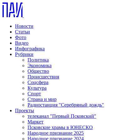
Новости
Статьи
Фото
Видео
Инфографика
Рубрики
Политика
Экономика
Общество
Происшествия
Соцсфера
Культура
Спорт
Страна и мир
Радиостанция "Серебряный дождь"
Проекты
телеканал "Первый Псковский"
Маркет
Псковские храмы в ЮНЕСКО
Народное признание 2025
Народное признание 2024