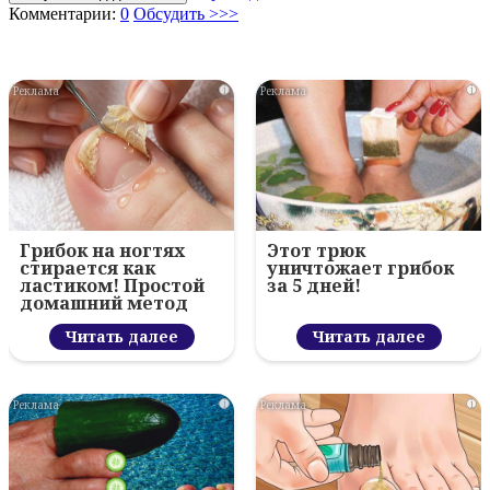
Комментарии:
0
Обсудить >>>
i
i
Грибок на ногтях
Этот трюк
стирается как
уничтожает грибок
ластиком! Простой
за 5 дней!
домашний метод
Читать далее
Читать далее
i
i