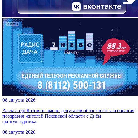
08 августа 2026
Александр Котов от имени депутатов областного заксобрания
поздравил жителей Псковской области с Днём
физкультурника
08 августа 2026