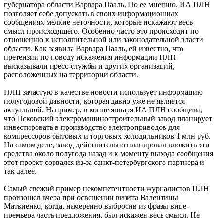
губернатора области Варвара Пааль. По ее мнению, ИА ПЛН
позволяет себе допускать в своих информационных
сообщениях мелкие неточности, которые искажают весь
смысл происходящего. Особенно часто это происходит по
отношению к исполнительной или законодательной власти
области. Как заявила Варвара Пааль, ей известно, что
претензии по поводу искажения информации ПЛН
высказывали пресс-службы и других организаций,
расположенных на территории области.
ПЛН зачастую в качестве новости использует информацию
полугодовой давности, которая давно уже не является
актуальной. Например, в конце января ИА ПЛН сообщила,
что Псковский электромашиностроительный завод планирует
инвестировать в производство электроприводов для
компрессоров бытовых и торговых холодильников 1 млн руб.
На самом деле, завод действительно планировал вложить эти
средства около полугода назад и к моменту выхода сообщения
этот проект сорвался из-за санкт-петербургского партнера и
так далее.
Самый свежий пример некомпетентности журналистов ПЛН
произошел вчера при освещении визита Валентины
Матвиенко, когда, намеренно выбросив из фразы вице-
премьера часть предложения, был искажен весь смысл. Не