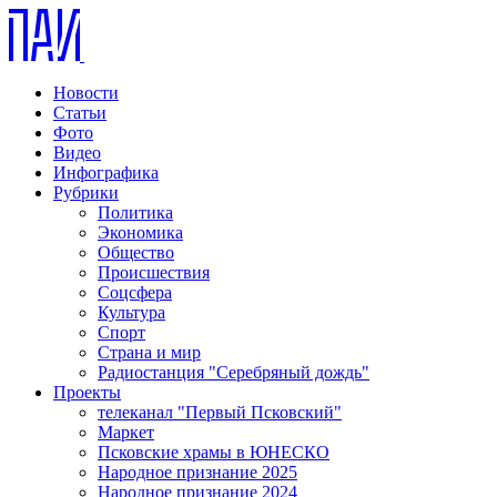
Новости
Статьи
Фото
Видео
Инфографика
Рубрики
Политика
Экономика
Общество
Происшествия
Соцсфера
Культура
Спорт
Страна и мир
Радиостанция "Серебряный дождь"
Проекты
телеканал "Первый Псковский"
Маркет
Псковские храмы в ЮНЕСКО
Народное признание 2025
Народное признание 2024