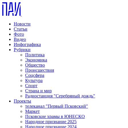
Новости
Статьи
Фото
Видео
Инфографика
Рубрики
Политика
Экономика
Общество
Происшествия
Соцсфера
Культура
Спорт
Страна и мир
Радиостанция "Серебряный дождь"
Проекты
телеканал "Первый Псковский"
Маркет
Псковские храмы в ЮНЕСКО
Народное признание 2025
Народное признание 2024