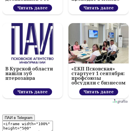
летием ВДВ и
вручил награды
Читать далее
Читать далее
В Курской области
«ЕКП Псковская»
нашли зуб
стартует 1 сентября:
птерозавра
профсоюзы
обсудили с бизнесом
новый цифровой
Читать далее
проект
Читать далее
ПАИ в Telegram