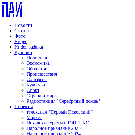
Новости
Статьи
Фото
Видео
Инфографика
Рубрики
Политика
Экономика
Общество
Происшествия
Соцсфера
Культура
Спорт
Страна и мир
Радиостанция "Серебряный дождь"
Проекты
телеканал "Первый Псковский"
Маркет
Псковские храмы в ЮНЕСКО
Народное признание 2025
Народное признание 2024