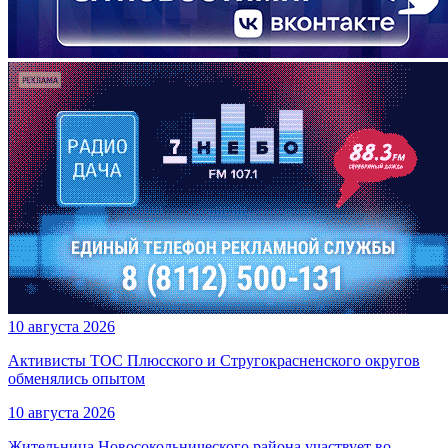
10 августа 2026
Активисты ТОС Плюсского и Стругокрасненского округов
обменялись опытом
10 августа 2026
Жительница Новосокольнического района участвует во