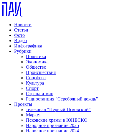
Новости
Статьи
Фото
Видео
Инфографика
Рубрики
Политика
Экономика
Общество
Происшествия
Соцсфера
Культура
Спорт
Страна и мир
Радиостанция "Серебряный дождь"
Проекты
телеканал "Первый Псковский"
Маркет
Псковские храмы в ЮНЕСКО
Народное признание 2025
Народное признание 2024