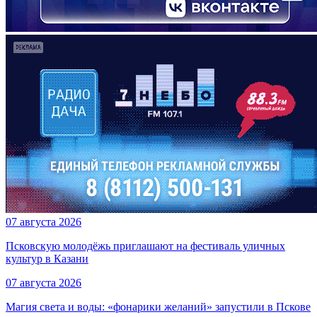
07 августа 2026
Псковскую молодёжь приглашают на фестиваль уличных
культур в Казани
07 августа 2026
Магия света и воды: «фонарики желаний» запустили в Пскове