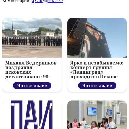
Комментарии:
6
Обсудить >>>
Михаил Ведерников
Ярко и незабываемо:
поздравил
концерт группы
псковских
«Ленинград»
десантников с 96-
проходит в Пскове
летием ВДВ и
вручил награды
Читать далее
Читать далее