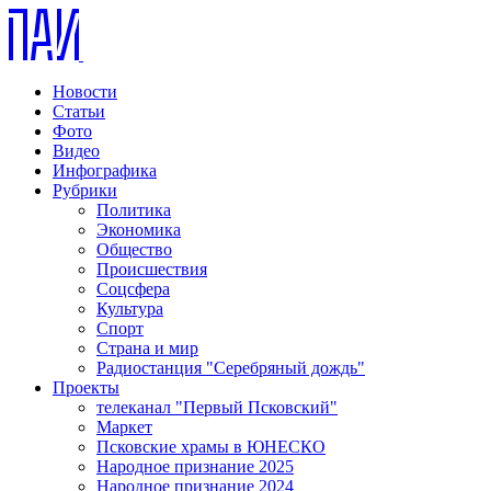
Новости
Статьи
Фото
Видео
Инфографика
Рубрики
Политика
Экономика
Общество
Происшествия
Соцсфера
Культура
Спорт
Страна и мир
Радиостанция "Серебряный дождь"
Проекты
телеканал "Первый Псковский"
Маркет
Псковские храмы в ЮНЕСКО
Народное признание 2025
Народное признание 2024