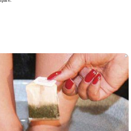
Праге.
i