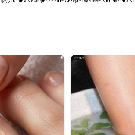
редстоящем в ноябре саммите Североатлантического альянса в 
i