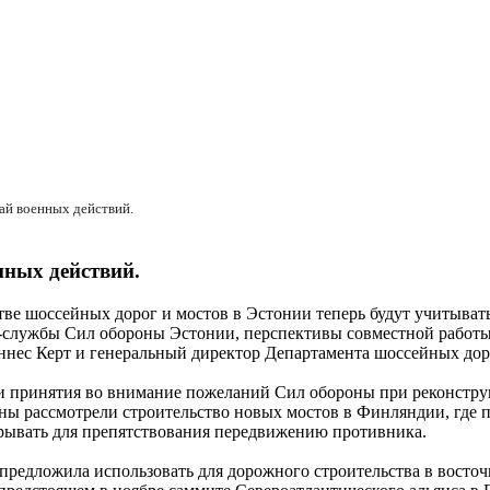
ай военных действий.
нных действий.
ве шоссейных дорог и мостов в Эстонии теперь будут учитывать
с-службы Сил обороны Эстонии, перспективы совместной работы
нес Керт и генеральный директор Департамента шоссейных дор
и принятия во внимание пожеланий Сил обороны при реконструк
ны рассмотрели строительство новых мостов в Финляндии, где п
взрывать для препятствования передвижению противника.
едложила использовать для дорожного строительства в восточ