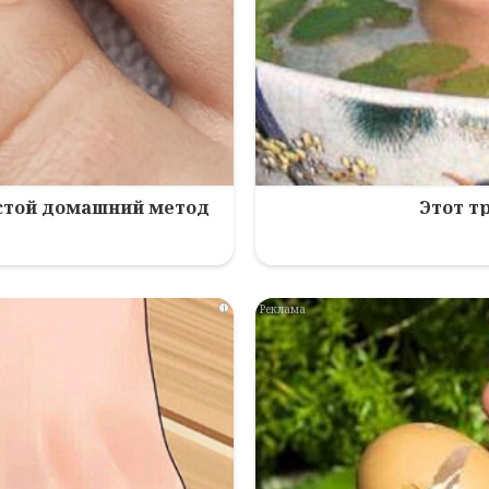
остой домашний метод
Этот т
i