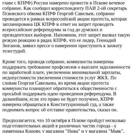
главе с КПРФ) России намерено провести в Пскове вечевое
собрание. Как сообщил корреспонденту ПАИ 2-ой секретарь
Псковского обкома КПРФ Георгий Савельев, собрание
проводится в рамках всероссийской акции протеста, которая
запланирована ЦК КПРФ в ответ на запрет проводить
всероссийские референдумы за год до думских и
президентских выборов. Напомним, этот запрет вызвал такую
резкую реакцию в рядах КПРФ, что ее лидер, Геннадий
Зюганов, заявил прессе о намерении приступить к захвату
телестудий.
Кроме того, проводя собрание, коммунисты намерены
поддержать требование профсоюзов о выплате задолженности
по заработной плате, увеличении минимальной зарплаты,
недопустимости увеличения стоимости услуг ЖКХ. По
словам Георгия Савельева, во время акции протеста
коммунисты планируют обратиться к общественности с
просьбой поддержать идею проведения референдума. В
дальнейшем, если это право не будет получено, КПРФ
намерена обращаться в Конституционный суд, а также
поднимать вопрос об отставке правительства, сказал он.
Предполагается, что 10 октября в Пскове пройдут несколько
подготовительных акций в различных частях города - у
памятника Кирову, у магазина "Нива" и у магазина "Маяк",