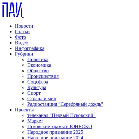
Новости
Статьи
Фото
Видео
Инфографика
Рубрики
Политика
Экономика
Общество
Происшествия
Соцсфера
Культура
Спорт
Страна и мир
Радиостанция "Серебряный дождь"
Проекты
телеканал "Первый Псковский"
Маркет
Псковские храмы в ЮНЕСКО
Народное признание 2025
Народное признание 2024